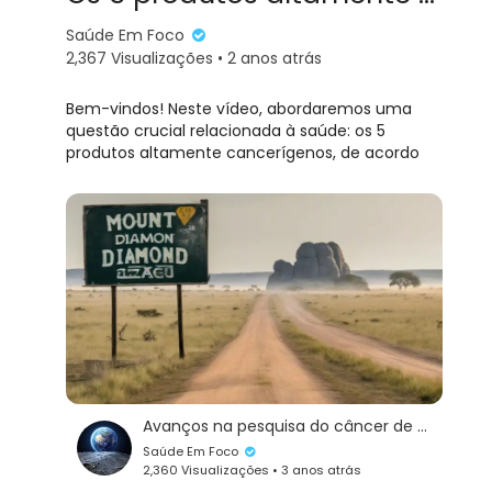
Saúde Em Foco
2,367 Visualizações • 2 anos atrás
Bem-vindos! Neste vídeo, abordaremos uma
questão crucial relacionada à saúde: os 5
produtos altamente cancerígenos, de acordo
com a Organização Mundial da Saúde (OMS).
É importante conhecer e compreender os riscos
que esses produtos representam para o nosso
organismo.
Vamos explorar cada um deles e entender por
que devemos evitar seu consumo
imediatamente.
Afinal, prevenir é sempre o melhor caminho
para uma vida mais saudável.
Avanços na pesquisa do câncer de próstata: Novos tratamentos e terapias inovadoras
Saúde Em Foco
2,360 Visualizações • 3 anos atrás