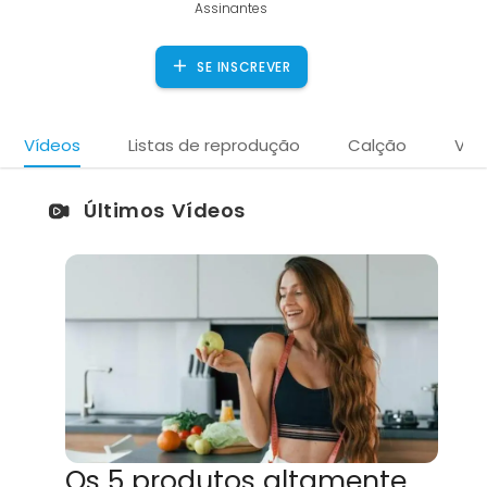
Assinantes
SE INSCREVER
Vídeos
Listas de reprodução
Calção
Víd
Últimos Vídeos
Os 5 produtos altamente cancerígenos de acordo com a Organização Mundial da Saúde