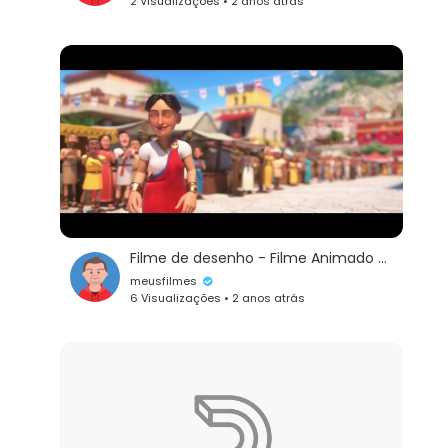
2 Visualizações • 2 anos atrás
Filme de desenho - Filme Animado - filme completo dublado filme completo filme lançamento 2024
meusfilmes
6 Visualizações • 2 anos atrás