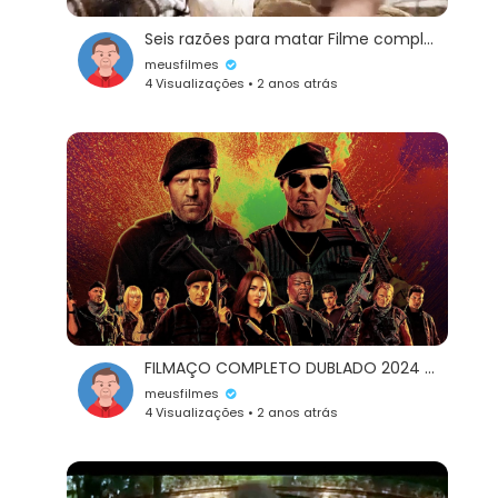
Seis razões para matar Filme completo e dublado
meusfilmes
4 Visualizações • 2 anos atrás
FILMAÇO COMPLETO DUBLADO 2024 - FILME DE AÇÃO COMPLETO DUBLADO - MELHOR FILME DE 2024 DUBLADO
meusfilmes
4 Visualizações • 2 anos atrás