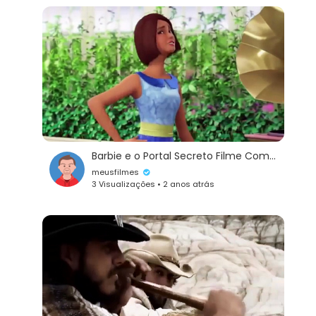
Barbie e o Portal Secreto Filme Completo Dublado
meusfilmes
3 Visualizações • 2 anos atrás