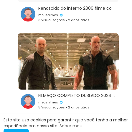
Renascido do inferno 2006 filme completo e dublado
meusfilmes
3 Visualizações • 2 anos atrás
FILMAÇO COMPLETO DUBLADO 2024 - FILME DE AÇÃO COMPLETO DUBLADO - MELHOR FILME DE 2024 DUBLADO
meusfilmes
5 Visualizações • 2 anos atrás
Este site usa cookies para garantir que você tenha a melhor
experiência em nosso site.
Saber mais
Mostre mais