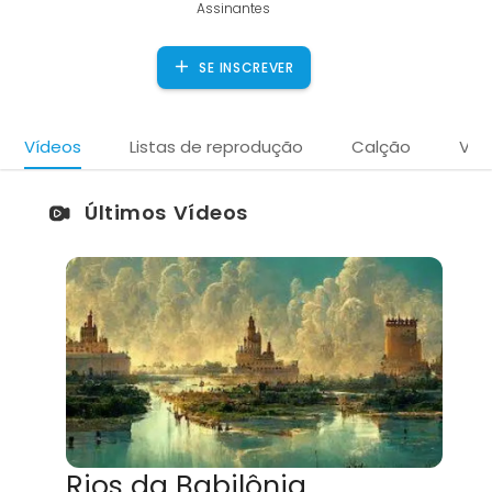
Assinantes
SE INSCREVER
Vídeos
Listas de reprodução
Calção
Víd
Últimos Vídeos
Rios da Babilônia