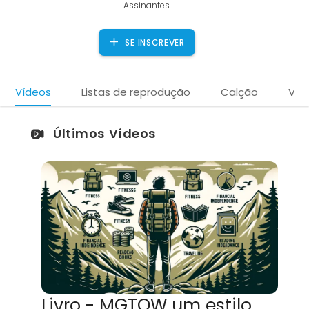
Assinantes
SE INSCREVER
Vídeos
Listas de reprodução
Calção
Víd
Últimos Vídeos
Livro - MGTOW um estilo de vida