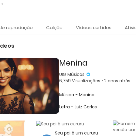
es
 de reprodução
Calção
Vídeos curtidos
Ativ
ídeos
Menina
UIG Músicas
6,759 Visualizações • 2 anos atrás
⁣Música - Menina
⁣Letra - Luiz Carlos
Interpretada por - Banda UIG - Sistem
https://uigia.com/,
ou uma de nossas plataformas -
Seu pai é um cururu