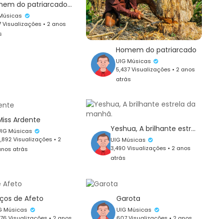
Homem do patriarcado - versão curta
 Músicas
7 Visualizações • 2 anos
s
Homem do patriarcado
UIG Músicas
5,437 Visualizações • 2 anos
atrás
Miss Ardente
Yeshua, A brilhante estrela da manhã.
UIG Músicas
,892 Visualizações • 2
UIG Músicas
3,490 Visualizações • 2 anos
nos atrás
atrás
ços de Afeto
Garota
G Músicas
UIG Músicas
476 Visualizações • 2 anos
607 Visualizações • 2 anos