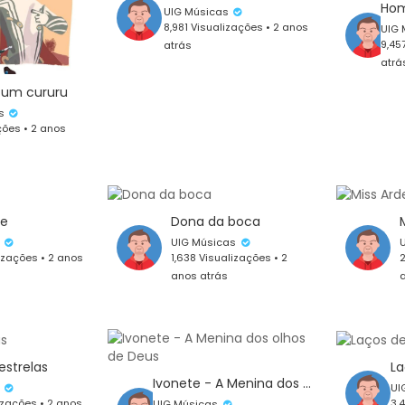
UIG Músicas
8,981 Visualizações • 2 anos
UIG
9,45
atrás
atrá
 um cururu
as
ções • 2 anos
de
Dona da boca
s
UIG Músicas
izações • 2 anos
1,638 Visualizações • 2
2
anos atrás
a
estrelas
La
Ivonete - A Menina dos olhos de Deus
s
UI
izações • 2 anos
3,
UIG Músicas