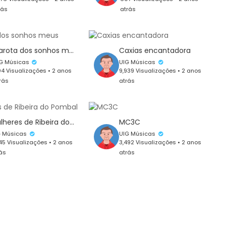
rás
atrás
Garota dos sonhos meus
Caxias encantadora
G Músicas
UIG Músicas
4 Visualizações • 2 anos
9,939 Visualizações • 2 anos
rás
atrás
Mulheres de Ribeira do Pombal
MC3C
G Músicas
UIG Músicas
45 Visualizações • 2 anos
3,492 Visualizações • 2 anos
ás
atrás