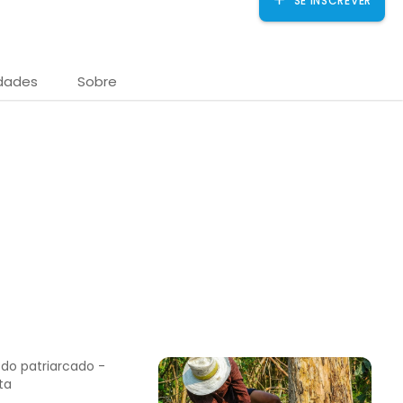
SE INSCREVER
idades
Sobre
a UIGIA - Visite ⁣