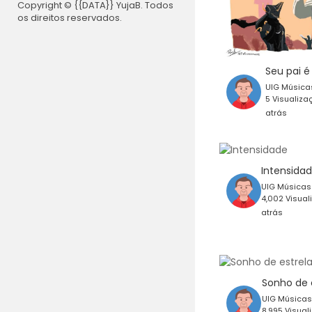
Copyright © {{DATA}} YujaB. Todos
os direitos reservados.
Seu pai é
UIG Músic
5 Visualiza
atrás
Intensida
UIG Música
4,002 Visual
atrás
Sonho de 
UIG Música
8,995 Visual