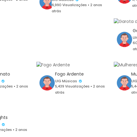
6,990 Visualizações • 2 anos
at
atrás
UI
60
at
 mato
Fogo Ardente
s
UIG Músicas
UI
izações • 2 anos
5,439 Visualizações • 2 anos
5,4
atrás
atr
ghts
s
izações • 2 anos