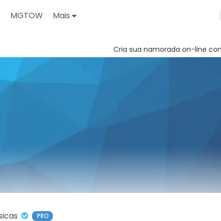
o
MGTOW
Mais
Cria sua namorada on-line com
sicas
PRO