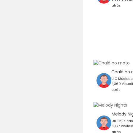
atrás
Chalé no
UIG Música
4,360 Visual
atrás
Melody Ni
UIG Música
3,477 Visual
atrás