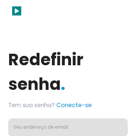
Redefinir
senha
.
Tem sua senha?
Conecte-se
Seu endereço de email