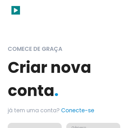
COMECE DE GRAÇA
Criar nova
conta
.
já tem uma conta?
Conecte-se
Gênero