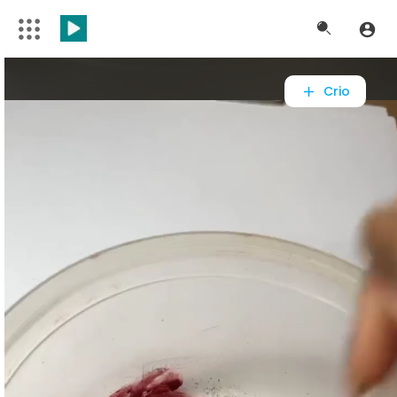
Video
Player
Crio