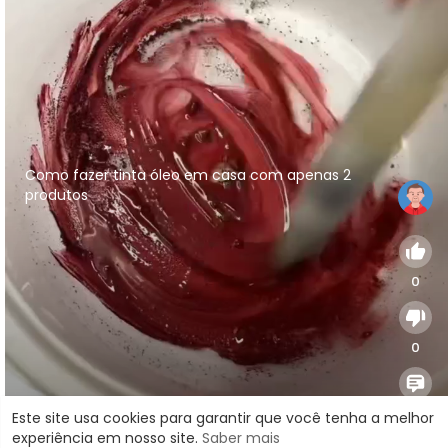
⁣Como fazer tinta óleo em casa com apenas 2
produtos
0
0
0
Este site usa cookies para garantir que você tenha a melhor
experiência em nosso site.
Saber mais