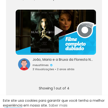
João, Maria e a Bruxa da Floresta Negra - Filme Completo Dublado - Hansel & Gretel Get Baked -
meusfilmes
3 Visualizações • 2 anos atrás
Showing 1 out of 4
1
2
3
4
Este site usa cookies para garantir que você tenha a melhor
experiência em nosso site.
Saber mais