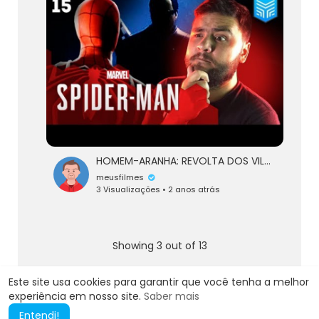
HOMEM-ARANHA: REVOLTA DOS VILÕES! | Spider-Man Gameplay Dublado Ep. 15
meusfilmes
3 Visualizações • 2 anos atrás
Showing 3 out of 13
3
4
5
6
Este site usa cookies para garantir que você tenha a melhor
experiência em nosso site.
Saber mais
Entendi!