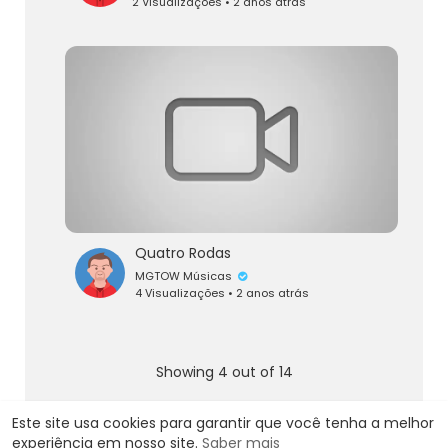
2 Visualizações • 2 anos atrás
Quatro Rodas
MGTOW Músicas
4 Visualizações • 2 anos atrás
Showing 4 out of 14
1
2
3
4
Este site usa cookies para garantir que você tenha a melhor
experiência em nosso site.
Saber mais