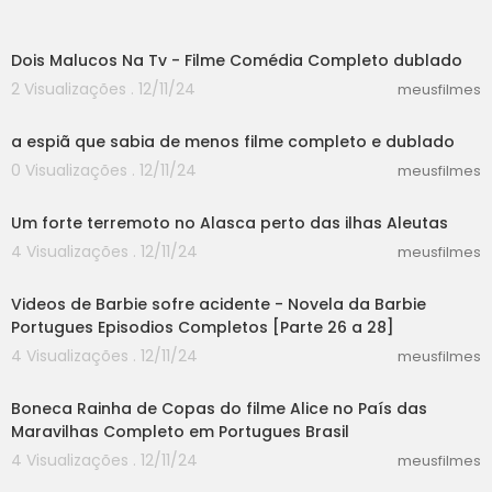
28:07
Dois Malucos Na Tv - Filme Comédia Completo dublado
2 Visualizações . 12/11/24
meusfilmes
10:15
a espiã que sabia de menos filme completo e dublado
0 Visualizações . 12/11/24
meusfilmes
01:07
Um forte terremoto no Alasca perto das ilhas Aleutas
4 Visualizações . 12/11/24
meusfilmes
12:58
Videos de Barbie sofre acidente - Novela da Barbie
Portugues Episodios Completos [Parte 26 a 28]
4 Visualizações . 12/11/24
meusfilmes
01:48
Boneca Rainha de Copas do filme Alice no País das
Maravilhas Completo em Portugues Brasil
4 Visualizações . 12/11/24
meusfilmes
44:19