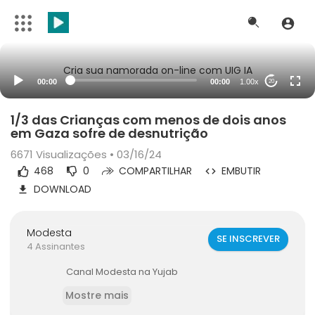
Cria sua namorada on-line com UIG IA
00:00
00:00
1.00x
20
1/3 das Crianças com menos de dois anos
em Gaza sofre de desnutrição
6671
Visualizações • 03/16/24
468
0
COMPARTILHAR
EMBUTIR
DOWNLOAD
Modesta
SE INSCREVER
4 Assinantes
Canal Modesta na Yujab
Mostre mais