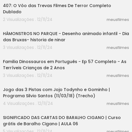
407: O Vôo das Trevas Filmes De Terror Completo
Dublado
2 Visualizações . 12/11/24
meusfilmes
13:19
HÁMONSTROS NO PARQUE - Desenho animado infantil - Dia
das Bruxas- historia de ninar
3 Visualizações . 12/11/24
meusfilmes
18:12
Familia Dinossauros em Português - Ep 57 Completo - As
Terríveis Crianças de 2 Anos
3 Visualizações . 12/11/24
meusfilmes
05:09
Jogo das 3 Pistas com Jojo Todynho e Gominho |
Programa Silvio Santos (11/03/18) (Trecho)
4 Visualizações . 12/11/24
meusfilmes
12:42
SIGNIFICADO DAS CARTAS DO BARALHO CIGANO | Curso
grátis de Baralho Cigano | AULA 06
5 Visualizações . 12/11/24
meusfilmes