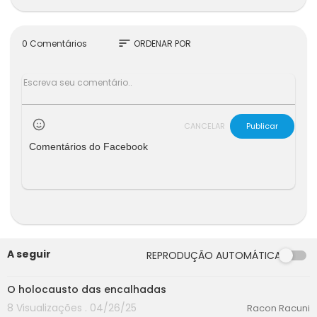
sort
0 Comentários
ORDENAR POR
CANCELAR
Publicar
Comentários do Facebook
A seguir
REPRODUÇÃO AUTOMÁTICA
00:00
O holocausto das encalhadas
8 Visualizações . 04/26/25
Racon Racuni