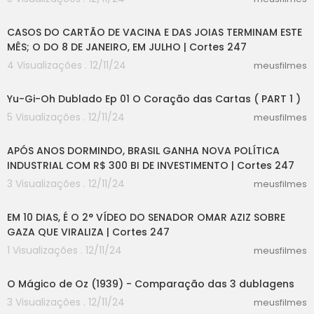
08:29
CASOS DO CARTÃO DE VACINA E DAS JOIAS TERMINAM ESTE
MÊS; O DO 8 DE JANEIRO, EM JULHO | Cortes 247
4 Visualizações . 12/11/24
meusfilmes
10:01
Yu-Gi-Oh Dublado Ep 01 O Coração das Cartas ( PART 1 )
5 Visualizações . 12/11/24
meusfilmes
06:06
APÓS ANOS DORMINDO, BRASIL GANHA NOVA POLÍTICA
INDUSTRIAL COM R$ 300 BI DE INVESTIMENTO | Cortes 247
3 Visualizações . 12/11/24
meusfilmes
05:15
EM 10 DIAS, É O 2° VÍDEO DO SENADOR OMAR AZIZ SOBRE
GAZA QUE VIRALIZA | Cortes 247
1 Visualizações . 12/11/24
meusfilmes
02:24
O Mágico de Oz (1939) - Comparação das 3 dublagens
3 Visualizações . 12/11/24
meusfilmes
25:17