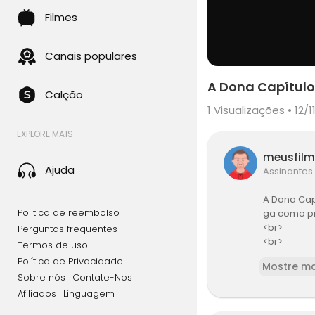
Filmes
Canais populares
A Dona Capítulo
Calção
1
Visualizações • 12/1
EXPLORE MAIS
meusfil
Ajuda
Assinantes
A Dona Cap
Politica de reembolso
ga como pr
<br>
Perguntas frequentes
<br>
Termos de uso
<br>
Política de Privacidade
Mostre ma
<br>Confira
Sobre nós
Contate-Nos
➥ CAP 52 (2
Afiliados
Linguagem
<br>
<br>Resumo