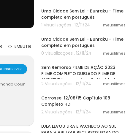
04:26
Uma Cidade Sem Lei - Bunraku - Filme
completo em português
1 Visualizações . 12/11/24
meusfilmes
04:26
Uma Cidade Sem Lei - Bunraku - Filme
completo em português
R
EMBUTIR
0 Visualizações . 12/11/24
meusfilmes
54:00
Sem Remorso FILME DE AÇÃO 2023
SE INSCREVER
FILME COMPLETO DUBLADO FILME DE
AVENTURA em português Novidade
2 Visualizações . 12/11/24
meusfilmes
ernando Colun
25:33
Carrossel 12/08/15 Capítulo 108
Completo HD
2 Visualizações . 12/11/24
meusfilmes
A DE RESUMOS
07:46
LULA LEVOU LIRA E PACHECO AO SUL
acebook HoraP
PARA VIABILIZAR RECURSOS FORA DO