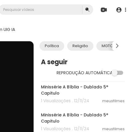
 UIG IA
Política
Religião
MGTOW
A seguir
REPRODUÇÃO AUTOMÁTICA
48:21
Minissérie A Bíblia - Dublado 5°
Capitulo
1 Visualizações . 12/11/24
meusfilmes
48:21
Minissérie A Bíblia - Dublado 5°
Capitulo
1 Visualizações . 12/11/24
meusfilmes