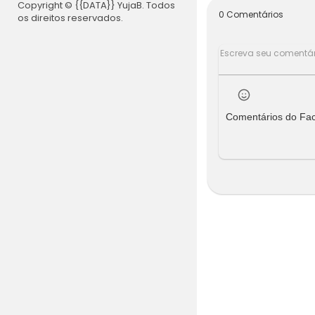
Copyright © {{DATA}} YujaB. Todos
op TV NOVEL
0 Comentários
os direitos reservados.
<br>
<br>A Dona
Colunga co
Comentários do Fa