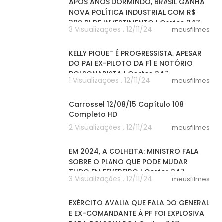
APÓS ANOS DORMINDO, BRASIL GANHA
NOVA POLÍTICA INDUSTRIAL COM R$
300 BI DE INVESTIMENTO | Cortes 247
3 Visualizações . 12/11/24
meusfilmes
03:24
KELLY PIQUET É PROGRESSISTA, APESAR
DO PAI EX-PILOTO DA F1 E NOTÓRIO
BOLSONARISTA | Cortes 247
1 Visualizações . 12/11/24
meusfilmes
26:56
Carrossel 12/08/15 Capítulo 108
Completo HD
2 Visualizações . 12/11/24
meusfilmes
08:53
EM 2024, A COLHEITA: MINISTRO FALA
SOBRE O PLANO QUE PODE MUDAR
TUDO EM FEVEREIRO | Cortes 247
3 Visualizações . 12/11/24
meusfilmes
04:10
EXÉRCITO AVALIA QUE FALA DO GENERAL
E EX-COMANDANTE À PF FOI EXPLOSIVA