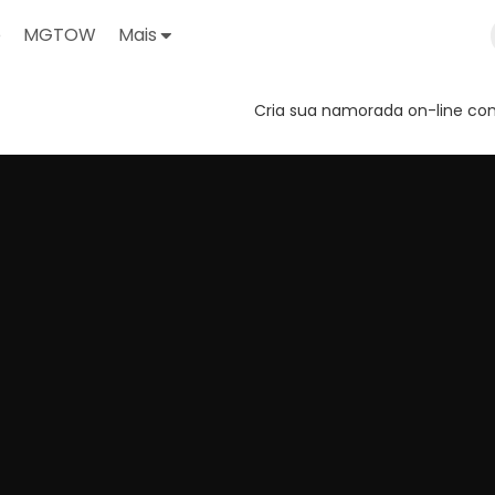
o
MGTOW
Mais
Cria sua namorada on-line com