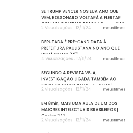
03:10
SE TRUMP VENCER NOS EUA ANO QUE
VEM, BOLSONARO VOLTARÁ A FLERTAR
COM UM GOLPE NO BRASIL | Cortes 247
2 Visualizações . 12/11/24
meusfilmes
03:11
DEPUTADA É PRÉ-CANDIDATA À
PREFEITURA PAULISTANA NO ANO QUE
VEM | Cortes 247
4 Visualizações . 12/11/24
meusfilmes
02:50
SEGUNDO A REVISTA VEJA,
INVESTIGAÇÃO LIGADA TAMBÉM AO
CASO DA VENDA ILEGAL DE JOIAS |
2 Visualizações . 12/11/24
meusfilmes
Cortes 247
08:11
EM 8min, MAIS UMA AULA DE UM DOS
MAIORES INTELECTUAIS BRASILEIROS |
Cortes 247
2 Visualizações . 12/11/24
meusfilmes
06:06