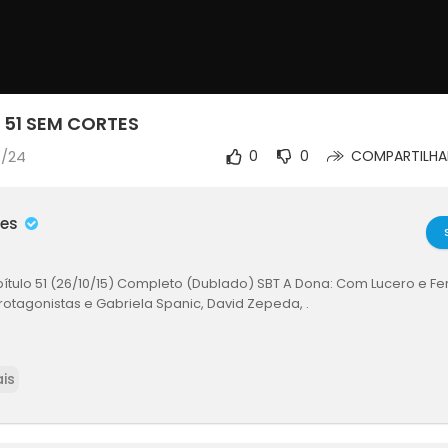
 51 SEM CORTES
1/24
0
0
COMPARTILHA
mes
ítulo 51 (26/10/15) Completo (Dublado) SBT A Dona: Com Lucero e F
otagonistas e Gabriela Spanic, David Zepeda, .
is
 os resumos dos capítulos 56 ao 60 (De 02/11 à 06/11) - Acesse: GUI
:32) | CAP 53 (5:05) .
 Capítulo 51 da Novela A Dona - 26/10/15 Inscreva-se no Canal ( F