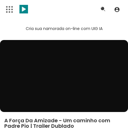
Cria sua namorada on-line com UIG IA
A Força Da Amizade - Um caminho com
Padre Pio | Trailer Dublado