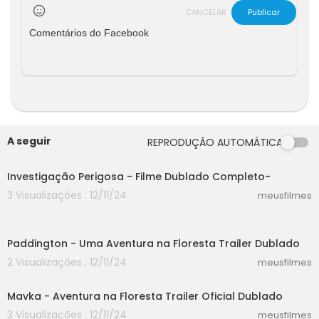
o do cinema no nosso canal no TELEGRAM:
http
CANCELAR
Publicar
s://t.me/ingressocom
Comentários do Facebook
A seguir
REPRODUÇÃO AUTOMÁTICA
40:15
Investigação Perigosa - Filme Dublado Completo-
3 Visualizações . 12/11/24
meusfilmes
02:29
Paddington - Uma Aventura na Floresta Trailer Dublado
2 Visualizações . 12/11/24
meusfilmes
02:33
Mavka - Aventura na Floresta Trailer Oficial Dublado
3 Visualizações . 12/11/24
meusfilmes