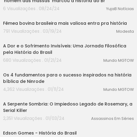
'homem das massas' marcou a história do Br
6 Visualizações . 08/24/24
YujaB Notícias
00:00
Fêmea bovina brasileira mais valiosa entra pra história
791 Visualizações . 03/19/24
Modesta
00:00
A Dor e o Sofrimento Invisíveis: Uma Jornada Filosófica
pela História do Brasil
680 Visualizações . 01/21/24
Mundo MGTOW
00:00
Os 4 fundamentos para o sucesso inspirados na história
bíblica de Ninrode
4,362 Visualizações . 01/11/24
Mundo MGTOW
00:00
A Serpente Sombria: O Impiedoso Legado de Rosemary, a
Serial Killer
2,351 Visualizações . 01/03/24
Assassinos Em Séries
00:00
Edson Gomes - História do Brasil