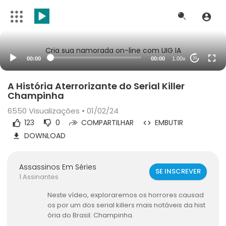
Cria sua namorada on-line com UIG IA
00:00
00:00
1.00x
20
A História Aterrorizante do Serial Killer
Champinha
6550
Visualizações • 01/02/24
123
0
COMPARTILHAR
EMBUTIR
DOWNLOAD
Assassinos Em Séries
SE INSCREVER
1 Assinantes
Neste vídeo, exploraremos os horrores causad
os por um dos serial killers mais notáveis da hist
ória do Brasil: Champinha.