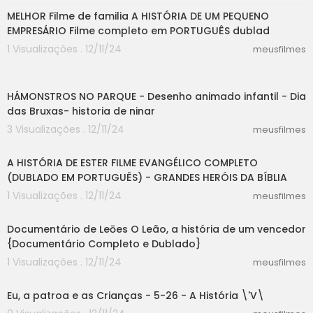
MELHOR Filme de familia A HISTÓRIA DE UM PEQUENO
EMPRESÁRIO Filme completo em PORTUGUÊS dublad
1 Visualizações . 12/11/24
meusfilmes
13:19
HÁMONSTROS NO PARQUE - Desenho animado infantil - Dia
das Bruxas- historia de ninar
3 Visualizações . 12/11/24
meusfilmes
48:52
A HISTÓRIA DE ESTER FILME EVANGÉLICO COMPLETO
(DUBLADO EM PORTUGUÊS) - GRANDES HERÓIS DA BÍBLIA
1 Visualizações . 12/11/24
meusfilmes
32:08
Documentário de Leōes O Leão, a história de um vencedor
{Documentário Completo e Dublado}
1 Visualizações . 12/11/24
meusfilmes
27:30
Eu, a patroa e as Crianças - 5-26 - A História \'V\