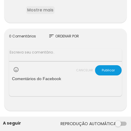
Prepare-se para conhecer os detalhes arrepia
Mostre mais
ntes desse assassino e entender como seus cri
mes afetaram profundamente a sociedade.
sort
0 Comentários
ORDENAR POR
CANCELAR
Publicar
Comentários do Facebook
A seguir
REPRODUÇÃO AUTOMÁTICA
29:54