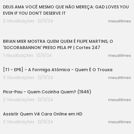
DEUS AMA VOCÊ MESMO QUE NÃO MEREÇA: GAD LOVES YOU
EVEN IF YOU DON'T DESERVE IT
2 Visualizações . 12/11/24
meusfilmes
04:32
BRIAN MIER MOSTRA QUEM QUEM É FILIPE MARTINS, O
'SOCORABANNON' PRESO PELA PF | Cortes 247
1 Visualizações . 12/11/24
meusfilmes
06:30
[T1 - EP6] - A Formiga Atômica - Quem É O Trouxa
3 Visualizações . 12/11/24
meusfilmes
06:44
Pica-Pau - Quem Cozinha Quem? (1946)
2 Visualizações . 12/11/24
meusfilmes
43:03
Assistir Quem Vê Cara Online em HD
2 Visualizações . 12/11/24
meusfilmes
00:00