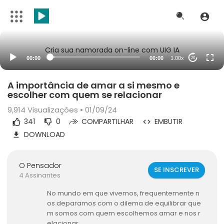
Cria sua namorada on-line com UIG IA
00:00
00:00
1.00x
20
A importância de amar a si mesmo e
escolher com quem se relacionar
9,914
Visualizações • 01/09/24
341
0
COMPARTILHAR
EMBUTIR
DOWNLOAD
O Pensador
SE INSCREVER
4 Assinantes
No mundo em que vivemos, frequentemente n
os deparamos com o dilema de equilibrar que
m somos com quem escolhemos amar e nos r
elacionar.