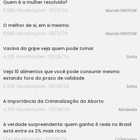
Quem é a mulher resolvida?
8,986 Visualizações . 05/13/24
Mundo MGTOW
00:00
O melhor de si, em si mesmo.
8,988 Visualizações . 05/13/24
Mundo MGTOW
00:00
Vacina da gripe veja quem pode tomar
4,325 Visualizações . 03/26/24
Sofia
00:00
Veja 10 alimentos que você pode consumir mesmo
estando fora do prazo de validade
5,438 Visualizações . 03/26/24
Sofia
00:00
A Importância da Criminalização do Aborto
4,330 Visualizações . 03/08/24
Modesta
00:00
A verdade surpreendente: quem ganha 4 reais no Brasil
está entre os 2% mais ricos
1,241 Visualizações . 02/06/24
O Discurso