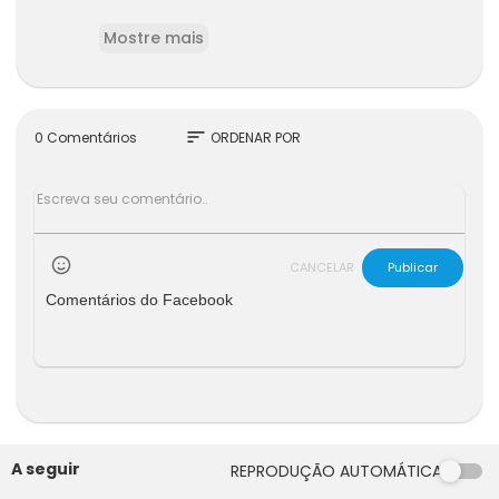
Analisaremos os argumentos a favor do home
Mostre mais
m e condenaremos as leis feministas criadas p
ara prejudicar os homens e beneficiar as mulh
eres.
sort
0 Comentários
ORDENAR POR
CANCELAR
Publicar
Comentários do Facebook
A seguir
REPRODUÇÃO AUTOMÁTICA
02:29