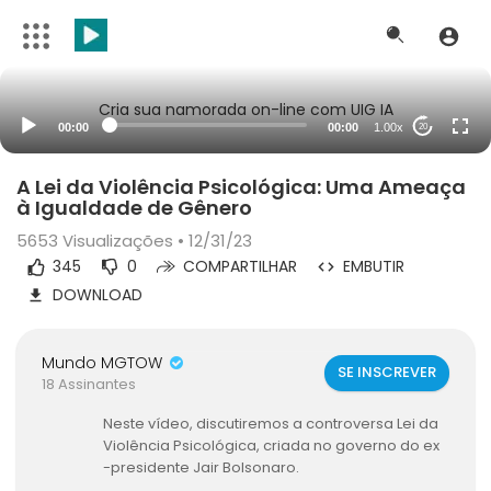
Cria sua namorada on-line com UIG IA
00:00
00:00
1.00x
20
A Lei da Violência Psicológica: Uma Ameaça
à Igualdade de Gênero
5653
Visualizações • 12/31/23
345
0
COMPARTILHAR
EMBUTIR
DOWNLOAD
Mundo MGTOW
SE INSCREVER
18 Assinantes
Neste vídeo, discutiremos a controversa Lei da
Violência Psicológica, criada no governo do ex
-presidente Jair Bolsonaro.