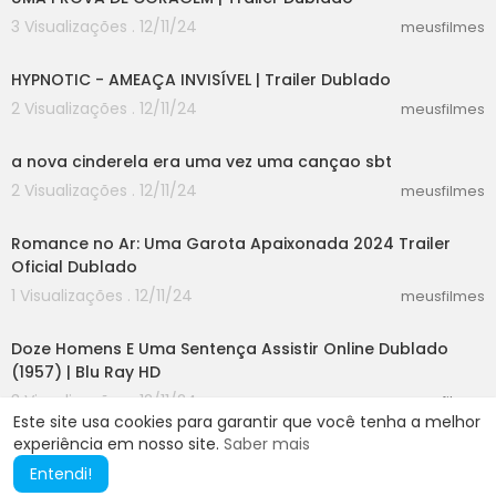
3 Visualizações . 12/11/24
meusfilmes
01:57
HYPNOTIC - AMEAÇA INVISÍVEL | Trailer Dublado
2 Visualizações . 12/11/24
meusfilmes
00:46
a nova cinderela era uma vez uma cançao sbt
2 Visualizações . 12/11/24
meusfilmes
02:18
Romance no Ar: Uma Garota Apaixonada 2024 Trailer
Oficial Dublado
1 Visualizações . 12/11/24
meusfilmes
54:09
Doze Homens E Uma Sentença Assistir Online Dublado
(1957) | Blu Ray HD
3 Visualizações . 12/11/24
meusfilmes
Este site usa cookies para garantir que você tenha a melhor
experiência em nosso site.
Saber mais
Entendi!