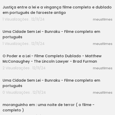
Justiça entre a lei e a vingança filme completo e dublado
em português de faroeste antigo
1 Visualizações . 12/11/24
meusfilmes
04:26
Uma Cidade Sem Lei - Bunraku - Filme completo em
português
1 Visualizações . 12/11/24
meusfilmes
58:28
O Poder e a Lei - Filme Completo Dublado - Matthew
McConaughey - The Lincoln Lawyer - Brad Furman
2 Visualizações . 12/11/24
meusfilmes
04:26
Uma Cidade Sem Lei - Bunraku - Filme completo em
português
0 Visualizações . 12/11/24
meusfilmes
06:08
moranguinho em : uma noite de terror ( o filme -
completo )