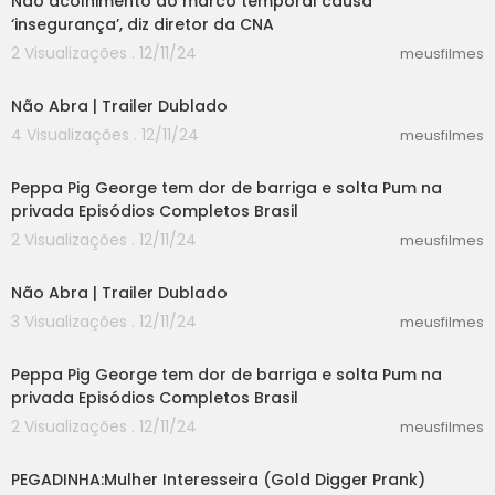
Não acolhimento do marco temporal causa
‘insegurança’, diz diretor da CNA
2 Visualizações . 12/11/24
meusfilmes
02:24
Não Abra | Trailer Dublado
4 Visualizações . 12/11/24
meusfilmes
04:39
Peppa Pig George tem dor de barriga e solta Pum na
privada Episódios Completos Brasil
2 Visualizações . 12/11/24
meusfilmes
02:24
Não Abra | Trailer Dublado
3 Visualizações . 12/11/24
meusfilmes
04:39
Peppa Pig George tem dor de barriga e solta Pum na
privada Episódios Completos Brasil
2 Visualizações . 12/11/24
meusfilmes
03:56
PEGADINHA:Mulher Interesseira (Gold Digger Prank)