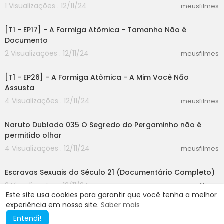
1 Visualizações . 12/11/24
meusfilmes
06:29
[T1 - EP17] - A Formiga Atômica - Tamanho Não é
Documento
2 Visualizações . 12/11/24
meusfilmes
06:30
[T1 - EP26] - A Formiga Atômica - A Mim Você Não
Assusta
4 Visualizações . 12/11/24
meusfilmes
00:43
Naruto Dublado 035 O Segredo do Pergaminho não é
permitido olhar
4 Visualizações . 12/11/24
meusfilmes
46:24
Escravas Sexuais do Século 21 (Documentário Completo)
2 Visualizações . 12/11/24
meusfilmes
Este site usa cookies para garantir que você tenha a melhor
experiência em nosso site.
Saber mais
Entendi!