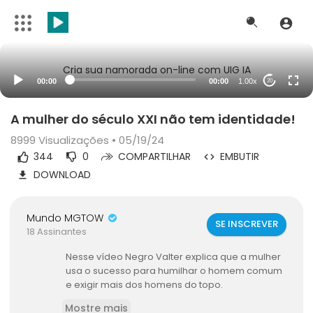
Cria sua namorada on-line com UIG IA
00:00
00:00
1.00x
20
A mulher do século XXI não tem identidade!
8999
Visualizações • 05/19/24
344
0
COMPARTILHAR
EMBUTIR
DOWNLOAD
Mundo MGTOW
SE INSCREVER
18 Assinantes
Nesse vídeo Negro Valter explica que a mulher
usa o sucesso para humilhar o homem comum
e exigir mais dos homens do topo.
Mostre mais