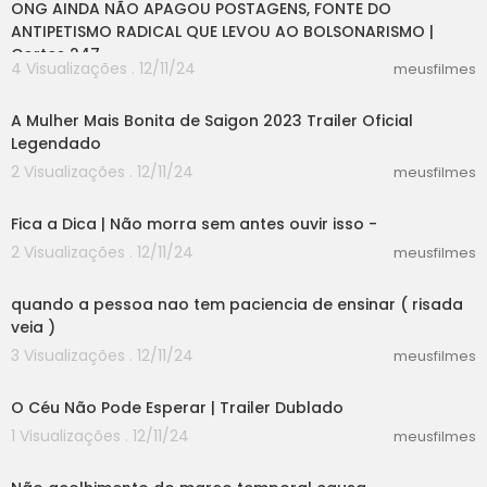
ONG AINDA NÃO APAGOU POSTAGENS, FONTE DO
ANTIPETISMO RADICAL QUE LEVOU AO BOLSONARISMO |
Cortes 247
4 Visualizações . 12/11/24
meusfilmes
02:33
A Mulher Mais Bonita de Saigon 2023 Trailer Oficial
Legendado
2 Visualizações . 12/11/24
meusfilmes
05:56
Fica a Dica | Não morra sem antes ouvir isso -
2 Visualizações . 12/11/24
meusfilmes
01:37
quando a pessoa nao tem paciencia de ensinar ( risada
veia )
3 Visualizações . 12/11/24
meusfilmes
01:20
O Céu Não Pode Esperar | Trailer Dublado
1 Visualizações . 12/11/24
meusfilmes
00:57