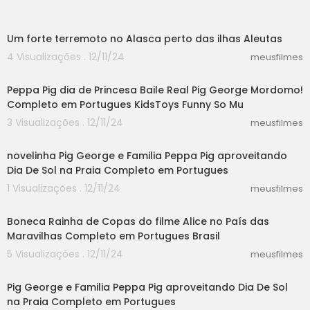
01:07
Um forte terremoto no Alasca perto das ilhas Aleutas
4 Visualizações . 12/11/24
meusfilmes
03:18
Peppa Pig dia de Princesa Baile Real Pig George Mordomo!
Completo em Portugues KidsToys Funny So Mu
3 Visualizações . 12/11/24
meusfilmes
02:23
novelinha Pig George e Familia Peppa Pig aproveitando
Dia De Sol na Praia Completo em Portugues
1 Visualizações . 12/11/24
meusfilmes
01:48
Boneca Rainha de Copas do filme Alice no País das
Maravilhas Completo em Portugues Brasil
5 Visualizações . 12/11/24
meusfilmes
02:52
Pig George e Familia Peppa Pig aproveitando Dia De Sol
na Praia Completo em Portugues