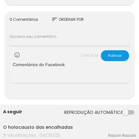
sort
0 Comentários
ORDENAR POR
CANCELAR
Publicar
Comentários do Facebook
A seguir
REPRODUÇÃO AUTOMÁTICA
00:00
O holocausto das encalhadas
8 Visualizações . 04/26/25
Racon Racuni