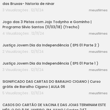
das Bruxas- historia de ninar
3 Visualizações . 12/11/24
meusfilmes
05:09
Jogo das 3 Pistas com Jojo Todynho e Gominho |
Programa Silvio Santos (11/03/18) (Trecho)
4 Visualizações . 12/11/24
meusfilmes
04:04
Justiça Jovem Dia da Independência ( EPS 01 Parte 2 )
2 Visualizações . 12/11/24
meusfilmes
04:04
Justiça Jovem Dia da Independência ( EPS 01 Parte 1 )
3 Visualizações . 12/11/24
meusfilmes
12:42
SIGNIFICADO DAS CARTAS DO BARALHO CIGANO | Curso
grátis de Baralho Cigano | AULA 06
5 Visualizações . 12/11/24
meusfilmes
08:29
CASOS DO CARTÃO DE VACINA E DAS JOIAS TERMINAM ESTE