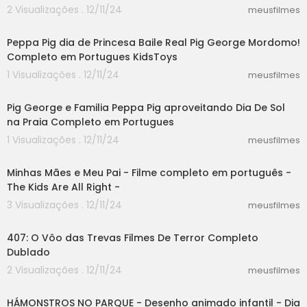
2 Visualizações . 12/11/24
meusfilmes
03:56
Peppa Pig dia de Princesa Baile Real Pig George Mordomo!
Completo em Portugues KidsToys
1 Visualizações . 12/11/24
meusfilmes
02:52
Pig George e Familia Peppa Pig aproveitando Dia De Sol
na Praia Completo em Portugues
1 Visualizações . 12/11/24
meusfilmes
46:14
Minhas Mães e Meu Pai - Filme completo em português -
The Kids Are All Right -
3 Visualizações . 12/11/24
meusfilmes
44:19
407: O Vôo das Trevas Filmes De Terror Completo
Dublado
2 Visualizações . 12/11/24
meusfilmes
13:19
HÁMONSTROS NO PARQUE - Desenho animado infantil - Dia