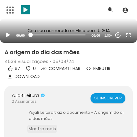
Cria sua namorada on-line com UIG IA
00:00
00:00
1.00x
20
A origem do dia das mães
4538
Visualizações • 05/04/24
67
0
COMPARTILHAR
EMBUTIR
DOWNLOAD
YujaB Leitura
SE INSCREVER
2 Assinantes
YujaB Leitura traz o documento - ⁣A origem do di
a das mães.
Mostre mais