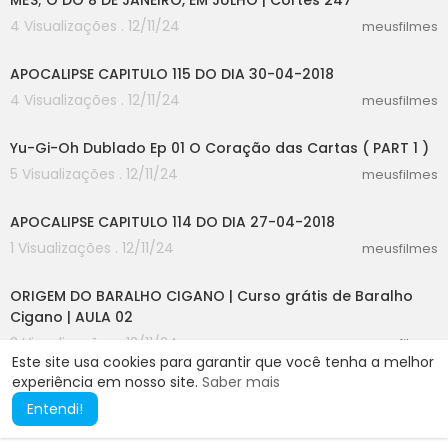
MÊS; O DO 8 DE JANEIRO, EM JULHO | Cortes 247
4 Visualizações . 12/11/24
meusfilmes
42:31
APOCALIPSE CAPITULO 115 DO DIA 30-04-2018
4 Visualizações . 12/11/24
meusfilmes
10:01
Yu-Gi-Oh Dublado Ep 01 O Coração das Cartas ( PART 1 )
5 Visualizações . 12/11/24
meusfilmes
40:44
APOCALIPSE CAPITULO 114 DO DIA 27-04-2018
1 Visualizações . 12/11/24
meusfilmes
10:06
ORIGEM DO BARALHO CIGANO | Curso grátis de Baralho
Cigano | AULA 02
3 Visualizações . 12/11/24
meusfilmes
Este site usa cookies para garantir que você tenha a melhor
experiência em nosso site.
Saber mais
Entendi!