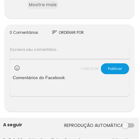
Mostre mais
sort
0 Comentários
ORDENAR POR
CANCELAR
Publicar
Comentários do Facebook
A seguir
REPRODUÇÃO AUTOMÁTICA
00:00