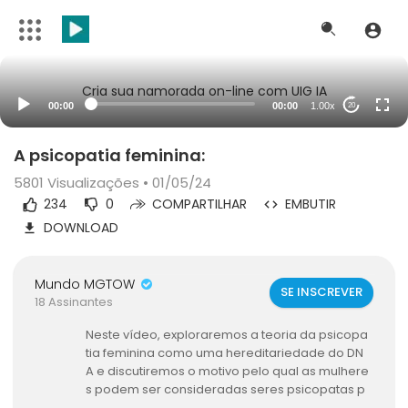
Cria sua namorada on-line com UIG IA
00:00
00:00
1.00x
20
A psicopatia feminina:
5801
Visualizações • 01/05/24
234
0
COMPARTILHAR
EMBUTIR
DOWNLOAD
Mundo MGTOW
SE INSCREVER
18 Assinantes
Neste vídeo, exploraremos a teoria da psicopa
tia feminina como uma hereditariedade do DN
A e discutiremos o motivo pelo qual as mulhere
s podem ser consideradas seres psicopatas p
or natureza.