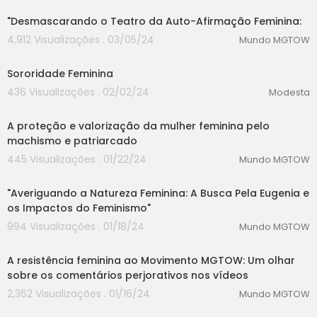
"Desmascarando o Teatro da Auto-Afirmação Feminina:
4,912 Visualizações . 03/05/24
Mundo MGTOW
00:00
Sororidade Feminina
436 Visualizações . 02/02/24
Modesta
00:00
A proteção e valorização da mulher feminina pelo
machismo e patriarcado
445 Visualizações . 01/22/24
Mundo MGTOW
00:00
"Averiguando a Natureza Feminina: A Busca Pela Eugenia e
os Impactos do Feminismo"
994 Visualizações . 01/18/24
Mundo MGTOW
00:00
A resistência feminina ao Movimento MGTOW: Um olhar
sobre os comentários perjorativos nos vídeos
2,362 Visualizações . 01/16/24
Mundo MGTOW
00:00