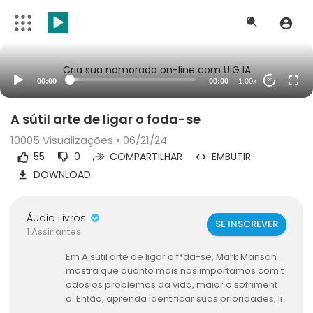
Cria sua namorada on-line com UIG IA
00:00
00:00
1.00x
20
A sútil arte de ligar o foda-se
10005
Visualizações • 06/21/24
55
0
COMPARTILHAR
EMBUTIR
DOWNLOAD
Áudio Livros
SE INSCREVER
1 Assinantes
Em A sutil arte de ligar o f*da-se, Mark Manson
mostra que quanto mais nos importamos com t
odos os problemas da vida, maior o sofriment
o. Então, aprenda identificar suas prioridades, li
gue o f*da-se para o resto e aproveite uma vid