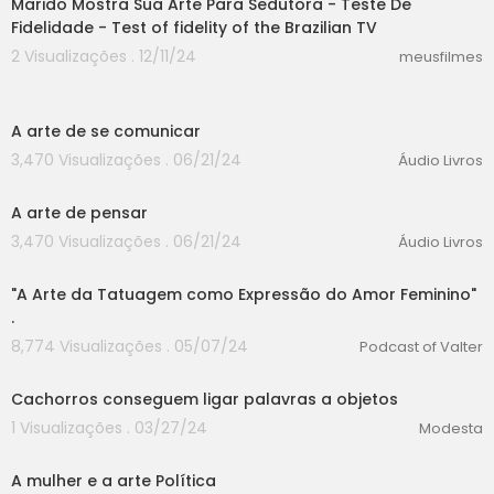
Marido Mostra Sua Arte Para Sedutora - Teste De
Fidelidade - Test of fidelity of the Brazilian TV
2 Visualizações . 12/11/24
meusfilmes
00:00
A arte de se comunicar
3,470 Visualizações . 06/21/24
Áudio Livros
00:00
A arte de pensar
3,470 Visualizações . 06/21/24
Áudio Livros
00:00
"A Arte da Tatuagem como Expressão do Amor Feminino"
.
8,774 Visualizações . 05/07/24
Podcast of Valter
00:00
Cachorros conseguem ligar palavras a objetos
1 Visualizações . 03/27/24
Modesta
00:00
A mulher e a arte Política