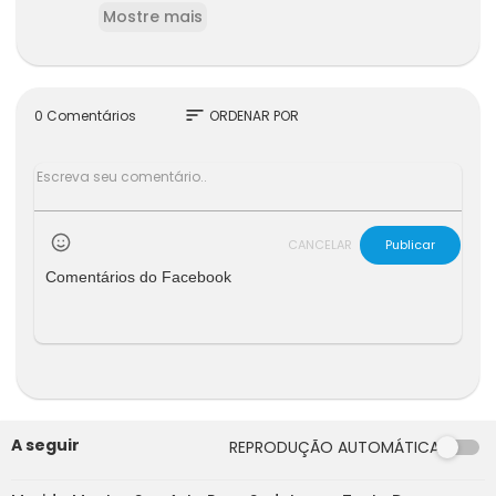
Mostre mais
a melhor.
sort
0 Comentários
ORDENAR POR
CANCELAR
Publicar
Comentários do Facebook
A seguir
REPRODUÇÃO AUTOMÁTICA
24:58