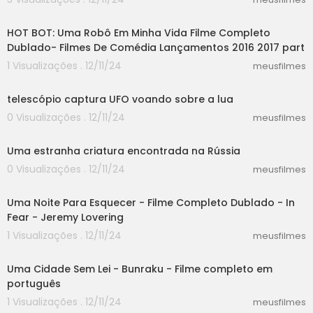
44:21
HOT BOT: Uma Robô Em Minha Vida Filme Completo
Dublado- Filmes De Comédia Lançamentos 2016 2017 part
1 Visualizações . 12/11/24
meusfilmes
00:40
telescópio captura UFO voando sobre a lua
0 Visualizações . 12/11/24
meusfilmes
01:08
Uma estranha criatura encontrada na Rússia
0 Visualizações . 12/11/24
meusfilmes
24:48
Uma Noite Para Esquecer - Filme Completo Dublado - In
Fear - Jeremy Lovering
1 Visualizações . 12/11/24
meusfilmes
04:26
Uma Cidade Sem Lei - Bunraku - Filme completo em
português
1 Visualizações . 12/11/24
meusfilmes
04:26