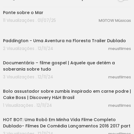
00:00
Ponte sobre o Mar
11 Visualizações . 01/07/25
MGTOW Músicas
02:29
Paddington - Uma Aventura na Floresta Trailer Dublado
2 Visualizações . 12/11/24
meusfilmes
00:40
Documentário – filme gospel | Aquele que detém a
soberania sobre tudo
3 Visualizações . 12/11/24
meusfilmes
08:44
Bolo assustador sobre zumbis inspirado em carne podre |
Cake Boss | Discovery H&H Brasil
1 Visualizações . 12/11/24
meusfilmes
55:30
HOT BOT: Uma Robô Em Minha Vida Filme Completo
Dublado- Filmes De Comédia Lançamentos 2016 2017 part
3 Visualizações . 12/11/24
meusfilmes