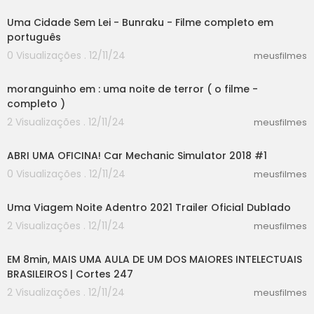
Uma Cidade Sem Lei - Bunraku - Filme completo em
português
0 Visualizações . 12/11/24
meusfilmes
06:08
moranguinho em : uma noite de terror ( o filme -
completo )
2 Visualizações . 12/11/24
meusfilmes
18:17
ABRI UMA OFICINA! Car Mechanic Simulator 2018 #1
0 Visualizações . 12/11/24
meusfilmes
02:30
Uma Viagem Noite Adentro 2021 Trailer Oficial Dublado
2 Visualizações . 12/11/24
meusfilmes
08:11
EM 8min, MAIS UMA AULA DE UM DOS MAIORES INTELECTUAIS
BRASILEIROS | Cortes 247
2 Visualizações . 12/11/24
meusfilmes
03:02