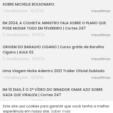
SOBRE MICHELLE BOLSONARO:
1 Visualizações . 12/11/24
meusfilmes
08:53
EM 2024, A COLHEITA: MINISTRO FALA SOBRE O PLANO QUE
PODE MUDAR TUDO EM FEVEREIRO | Cortes 247
3 Visualizações . 12/11/24
meusfilmes
10:06
ORIGEM DO BARALHO CIGANO | Curso grátis de Baralho
Cigano | AULA 02
3 Visualizações . 12/11/24
meusfilmes
02:30
Uma Viagem Noite Adentro 2021 Trailer Oficial Dublado
1 Visualizações . 12/11/24
meusfilmes
05:15
EM 10 DIAS, É O 2° VÍDEO DO SENADOR OMAR AZIZ SOBRE
GAZA QUE VIRALIZA | Cortes 247
2 Visualizações . 12/11/24
meusfilmes
Este site usa cookies para garantir que você tenha a melhor
experiência em nosso site.
Saber mais