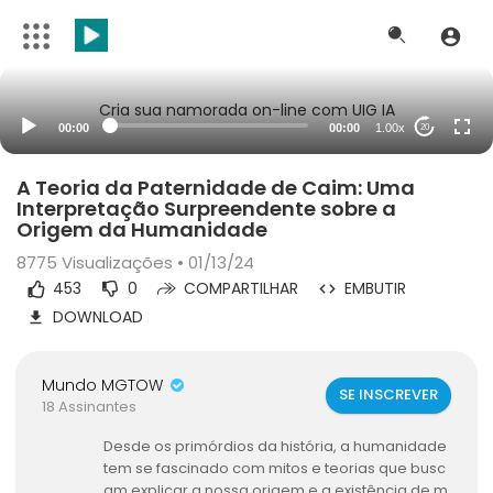
Cria sua namorada on-line com UIG IA
00:00
00:00
1.00x
20
A Teoria da Paternidade de Caim: Uma
Interpretação Surpreendente sobre a
Origem da Humanidade
8775
Visualizações • 01/13/24
453
0
COMPARTILHAR
EMBUTIR
DOWNLOAD
Mundo MGTOW
SE INSCREVER
18 Assinantes
Desde os primórdios da história, a humanidade
tem se fascinado com mitos e teorias que busc
am explicar a nossa origem e a existência de m