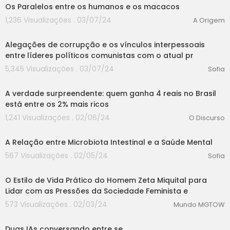
Os Paralelos entre os humanos e os macacos
1,236 Visualizações . 03/07/24
A Origem
00:00
Alegações de corrupção e os vínculos interpessoais
entre líderes políticos comunistas com o atual pr
5,345 Visualizações . 03/07/24
Sofia
00:00
A verdade surpreendente: quem ganha 4 reais no Brasil
está entre os 2% mais ricos
1,241 Visualizações . 02/06/24
O Discurso
00:00
A Relação entre Microbiota Intestinal e a Saúde Mental
567 Visualizações . 02/05/24
Sofia
00:00
O Estilo de Vida Prático do Homem Zeta Miquital para
Lidar com as Pressões da Sociedade Feminista e
573 Visualizações . 02/03/24
Mundo MGTOW
00:00
Duas IAs conversando entre se