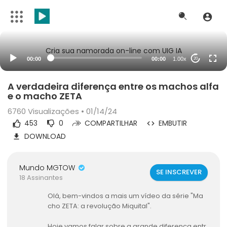
Cria sua namorada on-line com UIG IA
00:00
00:00
1.00x
20
A verdadeira diferença entre os machos alfa
e o macho ZETA
6760
Visualizações • 01/14/24
453
0
COMPARTILHAR
EMBUTIR
DOWNLOAD
Mundo MGTOW
SE INSCREVER
18 Assinantes
Olá, bem-vindos a mais um vídeo da série "Ma
cho ZETA: a revolução Miquital".
Hoje vamos falar sobre a grande diferença entr