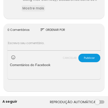
omens podem encontrar paz, tranquilidade e r
Mostre mais
ealização sem a necessidade de casamento e
filhos.
sort
0 Comentários
ORDENAR POR
CANCELAR
Publicar
Comentários do Facebook
A seguir
REPRODUÇÃO AUTOMÁTICA
02:29