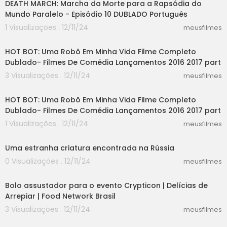
DEATH MARCH: Marcha da Morte para a Rapsódia do
Mundo Paralelo - Episódio 10 DUBLADO Português
1 Visualizações . 12/11/24
meusfilmes
55:30
HOT BOT: Uma Robô Em Minha Vida Filme Completo
Dublado- Filmes De Comédia Lançamentos 2016 2017 part
3 Visualizações . 12/11/24
meusfilmes
44:21
HOT BOT: Uma Robô Em Minha Vida Filme Completo
Dublado- Filmes De Comédia Lançamentos 2016 2017 part
1 Visualizações . 12/11/24
meusfilmes
01:08
Uma estranha criatura encontrada na Rússia
0 Visualizações . 12/11/24
meusfilmes
07:55
Bolo assustador para o evento Crypticon | Delícias de
Arrepiar | Food Network Brasil
3 Visualizações . 12/11/24
meusfilmes
30:05