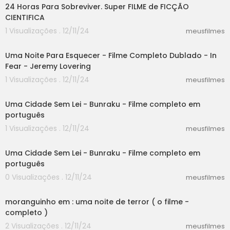
24 Horas Para Sobreviver. Super FILME de FICÇÃO
CIENTIFICA
1 Visualizações . 12/11/24
meusfilmes
24:48
Uma Noite Para Esquecer - Filme Completo Dublado - In
Fear - Jeremy Lovering
1 Visualizações . 12/11/24
meusfilmes
04:26
Uma Cidade Sem Lei - Bunraku - Filme completo em
português
1 Visualizações . 12/11/24
meusfilmes
04:26
Uma Cidade Sem Lei - Bunraku - Filme completo em
português
0 Visualizações . 12/11/24
meusfilmes
06:08
moranguinho em : uma noite de terror ( o filme -
completo )
2 Visualizações . 12/11/24
meusfilmes