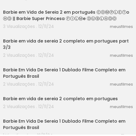
58:30
Barbie em Vida de Sereia 2 em português ⒸⓄⓂⓅⓁⒺⓉo
ⒽⒹ || Barbie Super Princesa ⒻⒾⓁⓂe ⒹⓊⒷⓁⒶⒹⓄ
3 Visualizações . 12/11/24
meusfilmes
09:32
Barbie em vida de sereia 2 completo em portugues part
3/3
2 Visualizações . 12/11/24
meusfilmes
58:30
Barbie Em Vida De Sereia 1 Dublado Filme Completo em
Português Brasil
2 Visualizações . 12/11/24
meusfilmes
59:32
Barbie em vida de sereia 2 completo em portugues
2 Visualizações . 12/11/24
meusfilmes
58:30
Barbie Em Vida De Sereia 1 Dublado Filme Completo em
Português Brasil
1 Visualizações . 12/11/24
meusfilmes