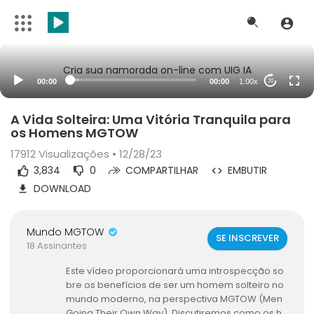
Cria sua namorada on-line com UIG IA
00:00
00:00
1.00x
20
A Vida Solteira: Uma Vitória Tranquila para
os Homens MGTOW
17912
Visualizações • 12/28/23
3,834
0
COMPARTILHAR
EMBUTIR
DOWNLOAD
Mundo MGTOW
SE INSCREVER
18 Assinantes
Este vídeo proporcionará uma introspecção so
bre os benefícios de ser um homem solteiro no
mundo moderno, na perspectiva MGTOW (Men
Going Their Own Way). Discutiremos como os h