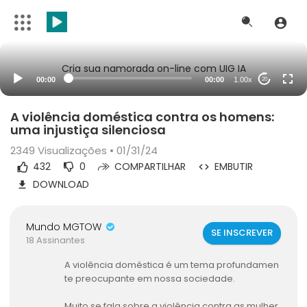
Cria sua namorada on-line com UIG IA
00:00
00:00
1.00x
20
A violência doméstica contra os homens:
uma injustiça silenciosa
2349
Visualizações • 01/31/24
432
0
COMPARTILHAR
EMBUTIR
DOWNLOAD
Mundo MGTOW
SE INSCREVER
18 Assinantes
A violência doméstica é um tema profundamen
te preocupante em nossa sociedade.
Muito se fala sobre a violência contra as mulher