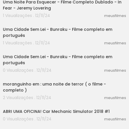
Uma Noite Para Esquecer - Filme Completo Dublado - In
Fear - Jeremy Lovering
1 Visualizações . 12/11/24
meusfilmes
04:26
Uma Cidade Sem Lei - Bunraku - Filme completo em
português
1 Visualizações . 12/11/24
meusfilmes
04:26
Uma Cidade Sem Lei - Bunraku - Filme completo em
português
0 Visualizações . 12/11/24
meusfilmes
06:08
moranguinho em : uma noite de terror ( o filme -
completo )
2 Visualizações . 12/11/24
meusfilmes
18:17
ABRI UMA OFICINA! Car Mechanic Simulator 2018 #1
0 Visualizações . 12/11/24
meusfilmes
02:30