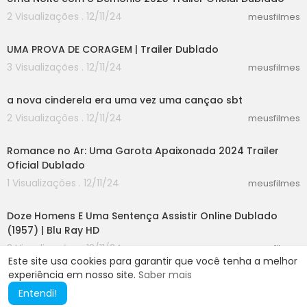
2 Visualizações . 12/11/24
meusfilmes
02:10
UMA PROVA DE CORAGEM | Trailer Dublado
3 Visualizações . 12/11/24
meusfilmes
00:46
a nova cinderela era uma vez uma cançao sbt
2 Visualizações . 12/11/24
meusfilmes
02:18
Romance no Ar: Uma Garota Apaixonada 2024 Trailer
Oficial Dublado
1 Visualizações . 12/11/24
meusfilmes
54:09
Doze Homens E Uma Sentença Assistir Online Dublado
(1957) | Blu Ray HD
2 Visualizações . 12/11/24
meusfilmes
Este site usa cookies para garantir que você tenha a melhor
experiência em nosso site.
Saber mais
Entendi!