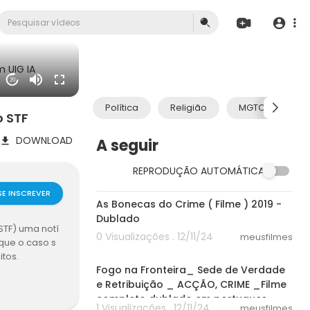
 UIG IA
20
Política
Religião
MGTOW
o STF
DOWNLOAD
A seguir
REPRODUÇÃO AUTOMÁTICA
38:25
SE INSCREVER
As Bonecas do Crime ( Filme ) 2019 -
Dublado
STF) uma notí
0 Visualizações . 12/11/24
meusfilmes
 que o caso s
29:33
itos.
Fogo na Fronteira_ Sede de Verdade
e Retribuição _ ACÇÃO, CRIME _Filme
completo dublado em portugues
1 Visualizações . 12/11/24
meusfilmes