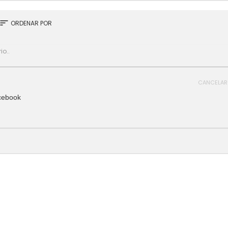
sort
ORDENAR POR
CANCELAR
cebook