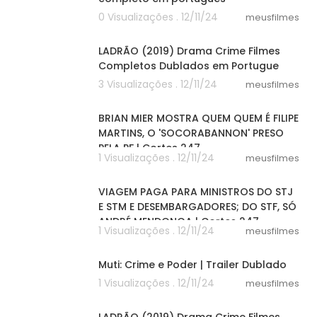
0 Visualizações . 12/11/24
meusfilmes
54:49
LADRÃO (2019) Drama Crime Filmes
Completos Dublados em Portugue
3 Visualizações . 12/11/24
meusfilmes
04:32
BRIAN MIER MOSTRA QUEM QUEM É FILIPE
MARTINS, O 'SOCORABANNON' PRESO
PELA PF | Cortes 247
1 Visualizações . 12/11/24
meusfilmes
03:24
VIAGEM PAGA PARA MINISTROS DO STJ
E STM E DESEMBARGADORES; DO STF, SÓ
ANDRÉ MENDONÇA | Cortes 247
1 Visualizações . 12/11/24
meusfilmes
01:48
Muti: Crime e Poder | Trailer Dublado
1 Visualizações . 12/11/24
meusfilmes
54:49