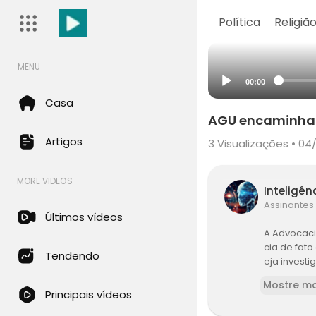
Política
Religiã
MENU
00:00
Casa
AGU encaminha i
Artigos
3
Visualizações • 04
MORE VIDEOS
Inteligên
Assinantes
Últimos vídeos
A Advocaci
cia de fato
Tendendo
eja investi
Mostre ma
Principais vídeos