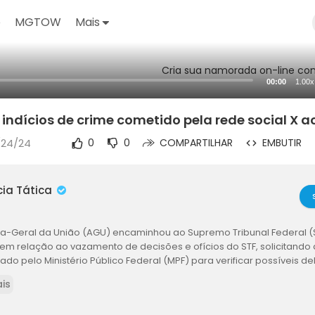
o
MGTOW
Mais
Cria sua namorada on-line com
00:00
1.00x
ndícios de crime cometido pela rede social X a
/24/24
0
0
COMPARTILHAR
EMBUTIR
cia Tática
a-Geral da União (AGU) encaminhou ao Supremo Tribunal Federal (
 em relação ao vazamento de decisões e ofícios do STF, solicitando
gado pelo Ministério Público Federal (MPF) para verificar possíveis del
is