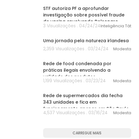
STF autoriza PF a aprofundar
investigação sobre possível fraude
de vacina envolvendo Bolsonaro
3 Visualizações . 04/24/24
Inteligência Tática
00:00
Uma jornada pela natureza irlandesa
2,359 Visualizações . 03/24/24
Modesta
00:00
Rede de food condenada por
práticas ilegais envolvendo a
validade dos produtos
1,199 Visualizações . 03/23/24
Modesta
00:00
Rede de supermercados dia fecha
343 unidades e fica em
funcionamento apenas em São Paulo
4,537 Visualizações . 03/16/24
Modesta
CARREGUE MAIS