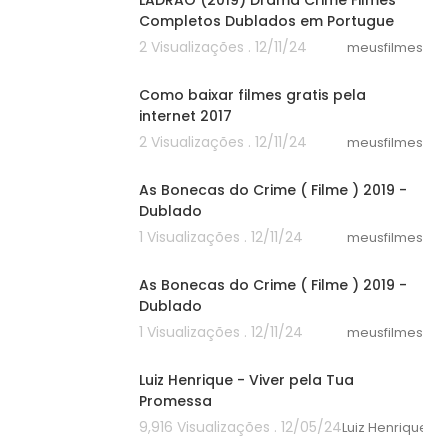
LADRÃO (2019) Drama Crime Filmes
Completos Dublados em Portugue
2 Visualizações . 12/11/24
meusfilmes
06:23
Como baixar filmes gratis pela
internet 2017
2 Visualizações . 12/11/24
meusfilmes
38:25
As Bonecas do Crime ( Filme ) 2019 -
Dublado
1 Visualizações . 12/11/24
meusfilmes
38:25
As Bonecas do Crime ( Filme ) 2019 -
Dublado
1 Visualizações . 12/11/24
meusfilmes
00:00
Luiz Henrique - Viver pela Tua
Promessa
9,916 Visualizações . 12/05/24
Luiz Henrique Ofi
00:00