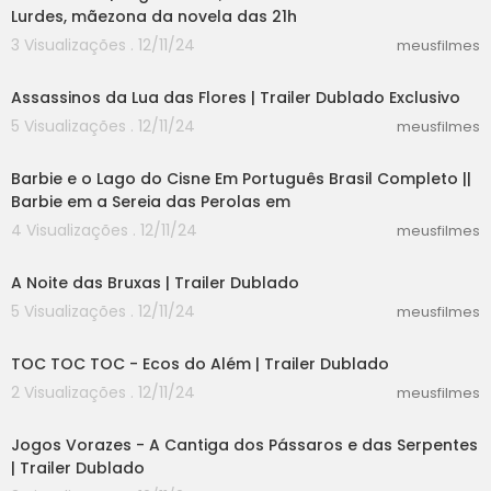
Lurdes, mãezona da novela das 21h
3 Visualizações . 12/11/24
meusfilmes
02:24
Assassinos da Lua das Flores | Trailer Dublado Exclusivo
5 Visualizações . 12/11/24
meusfilmes
58:30
Barbie e o Lago do Cisne Em Português Brasil Completo ||
Barbie em a Sereia das Perolas em
4 Visualizações . 12/11/24
meusfilmes
02:34
A Noite das Bruxas | Trailer Dublado
5 Visualizações . 12/11/24
meusfilmes
02:14
TOC TOC TOC - Ecos do Além | Trailer Dublado
2 Visualizações . 12/11/24
meusfilmes
02:31
Jogos Vorazes - A Cantiga dos Pássaros e das Serpentes
| Trailer Dublado