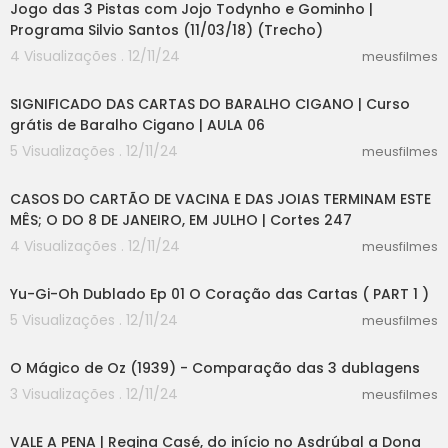
Jogo das 3 Pistas com Jojo Todynho e Gominho |
Programa Silvio Santos (11/03/18) (Trecho)
4 Visualizações . 12/11/24
meusfilmes
12:42
SIGNIFICADO DAS CARTAS DO BARALHO CIGANO | Curso
grátis de Baralho Cigano | AULA 06
5 Visualizações . 12/11/24
meusfilmes
08:29
CASOS DO CARTÃO DE VACINA E DAS JOIAS TERMINAM ESTE
MÊS; O DO 8 DE JANEIRO, EM JULHO | Cortes 247
4 Visualizações . 12/11/24
meusfilmes
10:01
Yu-Gi-Oh Dublado Ep 01 O Coração das Cartas ( PART 1 )
5 Visualizações . 12/11/24
meusfilmes
02:24
O Mágico de Oz (1939) - Comparação das 3 dublagens
3 Visualizações . 12/11/24
meusfilmes
25:17
VALE A PENA | Regina Casé, do início no Asdrúbal a Dona