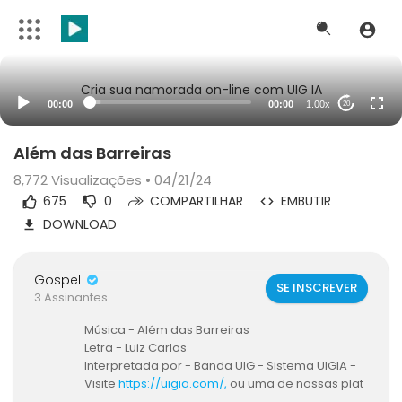
Cria sua namorada on-line com UIG IA
00:00
00:00
1.00x
20
Além das Barreiras
8,772
Visualizações • 04/21/24
675
0
COMPARTILHAR
EMBUTIR
DOWNLOAD
Gospel
SE INSCREVER
3 Assinantes
Música - Além das Barreiras
⁣Letra - Luiz Carlos
Interpretada por - Banda UIG - Sistema UIGIA -
Visite ⁣
https://uigia.com/,
ou uma de nossas plat
aformas -