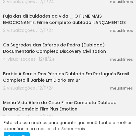
3 Visualizações . 12/11/24
meusfilmes
29:30
Fuja das dificuldades da vida _ O FILME MAIS
EMOCIONANTE. Filme completo dublado. LANÇAMENTOS
2 Visualizações . 12/11/24
meusfilmes
25:19
Os Segredos das Esferas de Pedra (Dublado)
Documentário Completo Discovery Civilization
4 Visualizações . 12/11/24
meusfilmes
58:30
Barbie A Sereia Das Pérolas Dublado Em Português Brasil
Completo || Barbie Em Diario em Br
2 Visualizações . 12/11/24
meusfilmes
45:02
Minha Vida Além do Circo Filme Completo Dublado
DramaComédia Film Plus Emotion
2 Visualizações . 12/11/24
meusfilmes
Este site usa cookies para garantir que você tenha a melhor
experiência em nosso site.
Saber mais