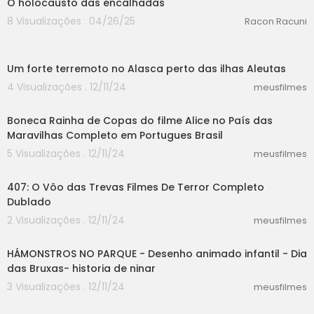
O holocausto das encalhadas
8 Visualizações . 04/26/25
Racon Racuni
01:07
Um forte terremoto no Alasca perto das ilhas Aleutas
4 Visualizações . 12/11/24
meusfilmes
01:48
Boneca Rainha de Copas do filme Alice no País das
Maravilhas Completo em Portugues Brasil
5 Visualizações . 12/11/24
meusfilmes
44:19
407: O Vôo das Trevas Filmes De Terror Completo
Dublado
2 Visualizações . 12/11/24
meusfilmes
13:19
HÁMONSTROS NO PARQUE - Desenho animado infantil - Dia
das Bruxas- historia de ninar
3 Visualizações . 12/11/24
meusfilmes
05:09