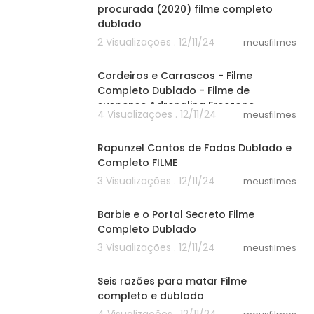
procurada (2020) filme completo
dublado
2 Visualizações . 12/11/24
meusfilmes
46:20
Cordeiros e Carrascos - Filme
Completo Dublado - Filme de
suspense Adrenalina Freezone
4 Visualizações . 12/11/24
meusfilmes
55:03
Rapunzel Contos de Fadas Dublado e
Completo FILME
3 Visualizações . 12/11/24
meusfilmes
21:40
Barbie e o Portal Secreto Filme
Completo Dublado
3 Visualizações . 12/11/24
meusfilmes
25:40
Seis razões para matar Filme
completo e dublado