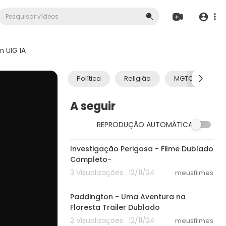
 UIG IA
Política
Religião
MGTOW
A seguir
REPRODUÇÃO AUTOMÁTICA
40:15
Investigação Perigosa - Filme Dublado
Completo-
3 Visualizações . 12/11/24
meusfilmes
02:29
Paddington - Uma Aventura na
Floresta Trailer Dublado
2 Visualizações . 12/11/24
meusfilmes