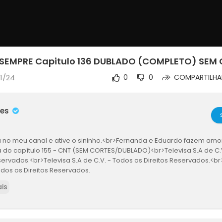
SEMPRE Capitulo 136 DUBLADO (COMPLETO) SEM
11/24
0
0
COMPARTILHA
mes
a no meu canal e ative o sininho.<br>Fernanda e Eduardo fazem amor
a do capítulo 155 - CNT (SEM CORTES/DUBLADO)<br>Televisa S.A de C.
servados.<br>Televisa S.A de C.V. - Todos os Direitos Reservados.<br
odos os Direitos Reservados.
is