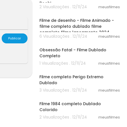
Booh!
2 Visualizações . 12/11/24
meusfilmes
30:52
Filme de desenho - Filme Animado -
filme completo dublado filme
completo filme lançamento 2024
6 Visualizações . 12/11/24
meusfilmes
Publicar
50:23
Obsessão Fatal - Filme Dublado
Completo
1 Visualizações . 12/11/24
meusfilmes
25:15
Filme completo Perigo Extremo
Dublado
3 Visualizações . 12/11/24
meusfilmes
30:14
Filme 1984 completo Dublado
Colorido
2 Visualizações . 12/11/24
meusfilmes
37:12