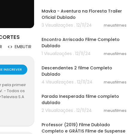
02:33
Mavka - Aventura na Floresta Trailer
Oficial Dublado
3 Visualizações . 12/11/24
meusfilmes
24:44
 CORTES
Encontro Arriscado Filme Completo
Dublado
R
EMBUTIR
1 Visualizações . 12/11/24
meusfilmes
30:14
Descendentes 2 filme Completo
SE INSCREVER
Dublado
4 Visualizações . 12/11/24
meusfilmes
 pela primeir
58:30
V. - Todos os
Parada Inesperada filme completo
>Televisa S.A
dublado
2 Visualizações . 12/11/24
meusfilmes
38:42
Professor (2019) Filme Dublado
Completo e GRÁTIS Filme de Suspense