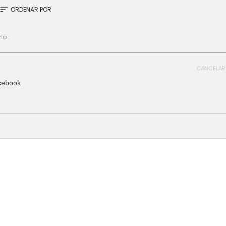
sort
ORDENAR POR
CANCELAR
cebook