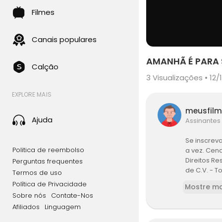
Filmes
Canais populares
AMANHÃ É PARA 
Calção
3
Visualizações • 12/
EXPLORE MAIS
meusfil
Ajuda
Assinantes
Se inscrev
Politica de reembolso
a vez. Cen
Direitos Re
Perguntas frequentes
de C.V. - T
Termos de uso
Política de Privacidade
Mostre ma
Sobre nós
Contate-Nos
Afiliados
Linguagem