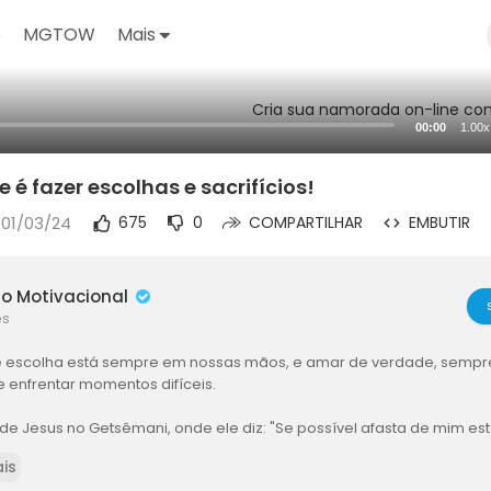
o
MGTOW
Mais
Cria sua namorada on-line com
00:00
1.00x
é fazer escolhas e sacrifícios!
 01/03/24
675
0
COMPARTILHAR
EMBUTIR
o Motivacional
es
 escolha está sempre em nossas mãos, e amar de verdade, sempre
 e enfrentar momentos difíceis.
e Jesus no Getsêmani, onde ele diz: "Se possível afasta de mim este
 exemplo claro desse dilema.
is