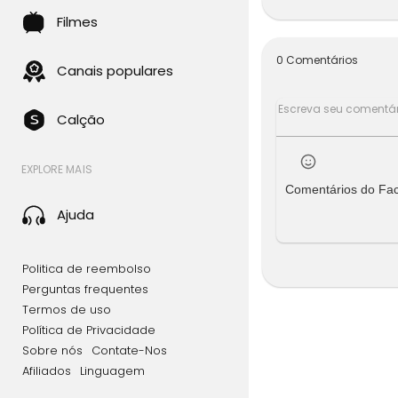
Jesus, sen
lheu fazer
Filmes
Ele optou 
0 Comentários
Canais populares
Calção
EXPLORE MAIS
Comentários do Fa
Ajuda
Politica de reembolso
Perguntas frequentes
Termos de uso
Política de Privacidade
Sobre nós
Contate-Nos
Afiliados
Linguagem