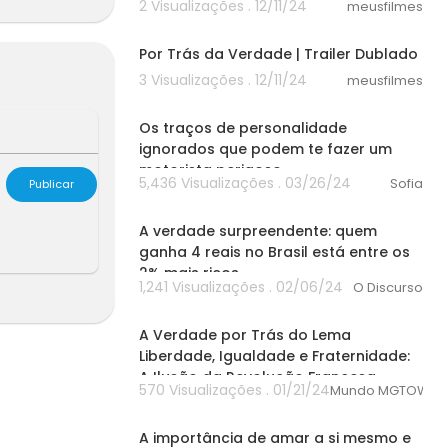
Pai, mas esco
2 Visualizações . 12/11/24
meusfilmes
02:23
Por Trás da Verdade | Trailer Dublado
nfrentaria.
3 Visualizações . 12/11/24
meusfilmes
00:00
Os traços de personalidade
ignorados que podem te fazer um
motorista perigoso
5,436 Visualizações . 03/26/24
Sofia
Publicar
00:00
A verdade surpreendente: quem
ganha 4 reais no Brasil está entre os
2% mais ricos
1,241 Visualizações . 02/06/24
O Discurso
00:00
A Verdade por Trás do Lema
Liberdade, Igualdade e Fraternidade:
A Ilusão da Revolução Francesa
570 Visualizações . 01/21/24
Mundo MGTOW
00:00
A importância de amar a si mesmo e