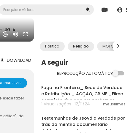
 UIG IA
20
Política
Religião
MGTOW
DOWNLOAD
A seguir
REPRODUÇÃO AUTOMÁTICA
29:33
SE INSCREVER
Fogo na Fronteira_ Sede de Verdade
e Retribuição _ ACÇÃO, CRIME _Filme
 exige fazer
completo dublado em portugues
1 Visualizações . 12/11/24
meusfilmes
42:15
 cálice", de
Testemunhas de Jeová a verdade por
trás da mentira documentário
dublado em portugues completo