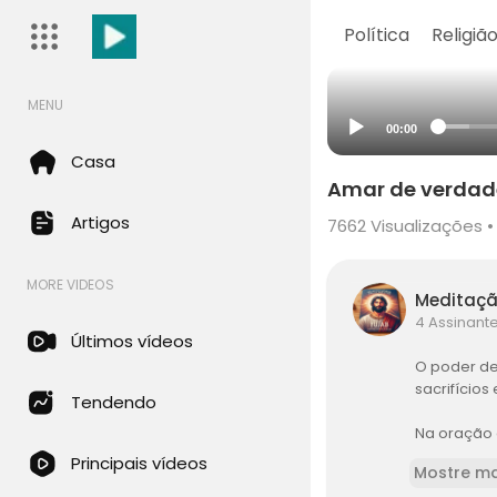
Política
Religiã
MENU
00:00
Casa
Amar de verdade 
Artigos
7662
Visualizações •
MORE VIDEOS
Meditaçã
4 Assinant
Últimos vídeos
O poder de
sacrifícios
Tendendo
Na oração d
monstra um
Principais vídeos
Mostre ma