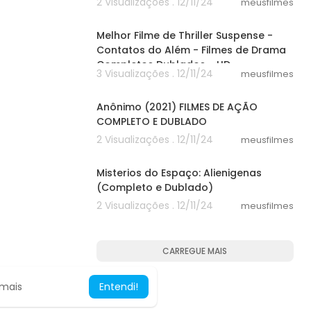
2 Visualizações . 12/11/24
meusfilmes
36:11
Melhor Filme de Thriller Suspense -
Contatos do Além - Filmes de Drama
Completos Dublados - HD
3 Visualizações . 12/11/24
meusfilmes
26:46
Anônimo (2021) FILMES DE AÇÃO
COMPLETO E DUBLADO
2 Visualizações . 12/11/24
meusfilmes
47:40
Misterios do Espaço: Alienigenas
(Completo e Dublado)
2 Visualizações . 12/11/24
meusfilmes
CARREGUE MAIS
 mais
Entendi!