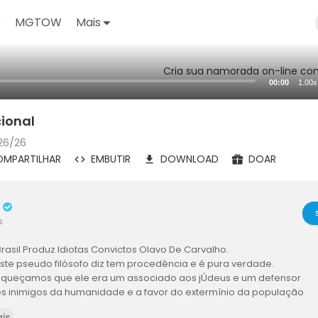
o
MGTOW
Mais
Cria sua namorada on-line com
00:00
1.00x
ional
26/26
MPARTILHAR
EMBUTIR
DOWNLOAD
DOAR
u
s
asil Produz Idiotas Convictos Olavo De Carvalho.
ste pseudo filósofo diz tem procedência e é pura verdade.
queçamos que ele era um associado aos jÚdeus e um defensor
s inimigos da humanidade e a favor do extermínio da população
a!
is