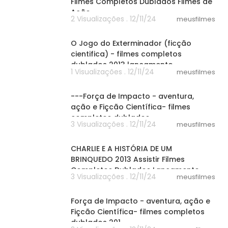
Filmes Completos Dublados Filmes de
Ação
2 Visualizações . 12/11/24
meusfilmes
00:31
O Jogo do Exterminador (ficção
cientifica) - filmes completos
dublados 2013 lançamento.
1 Visualizações . 12/11/24
meusfilmes
58:30
---Força de Impacto - aventura,
ação e Fiçcão Científica- filmes
completos dublados
3 Visualizações . 12/11/24
meusfilmes
58:30
CHARLIE E A HISTÓRIA DE UM
BRINQUEDO 2013 Assistir Filmes
Completos Dublados Lançamento
3 Visualizações . 12/11/24
meusfilmes
58:30
Força de Impacto - aventura, ação e
Fiçcão Científica- filmes completos
dublados 201