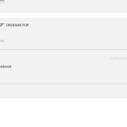
sort
ORDENAR POR
CANCELAR
cebook