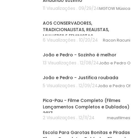
Andando sozinho
11 Visualizações . 09/29/24
MGTOW Músicas
00:00
AOS CONSERVADORES,
TRADICIONALISTAS, REALISTAS,
MULHERES E FEMINISTAS
6 Visualizações . 10/20/24
Racon Racuni
00:00
João e Pedro - Sozinho é melhor
13 Visualizações . 12/08/24
João e Pedro Oficia
00:00
João e Pedro - Justifica roubada
5 Visualizações . 12/09/24
João e Pedro Oficia
00:37
Pica-Pau - Filme Completo (Filmes
Lançamentos Completos e Dublados)
2017
2 Visualizações . 12/11/24
meusfilmes
58:30
Escola Para Garotas Bonitas e Piradas