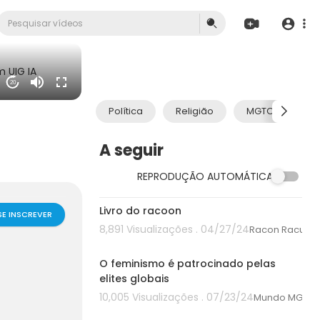
 UIG IA
20
Política
Religião
MGTOW
A seguir
REPRODUÇÃO AUTOMÁTICA
00:00
Livro do racoon
SE INSCREVER
8,891 Visualizações . 04/27/24
Racon Racuni
00:00
O feminismo é patrocinado pelas
elites globais
10,005 Visualizações . 07/23/24
Mundo MGTO
00:00