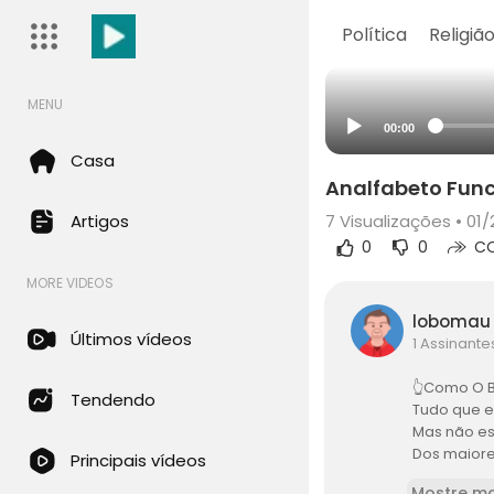
Política
Religiã
MENU
00:00
Casa
Analfabeto Func
Artigos
7
Visualizações • 01/
0
0
CO
MORE VIDEOS
loboma
Últimos vídeos
1 Assinante
👆Como O Br
Tendendo
Tudo que e
Mas não es
Dos maiore
Principais vídeos
da Palestin
Mostre ma