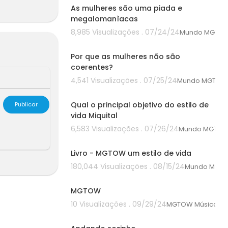
As mulheres são uma piada e
megalomanìacas
8,985 Visualizações . 07/24/24
Mundo MGTO
00:00
Por que as mulheres não são
coerentes?
4,541 Visualizações . 07/25/24
Mundo MGTOW
00:00
Qual o principal objetivo do estilo de
Publicar
vida Miquital
6,583 Visualizações . 07/26/24
Mundo MGTO
00:00
Livro - MGTOW um estilo de vida
180,044 Visualizações . 08/15/24
Mundo MGT
00:00
MGTOW
10 Visualizações . 09/29/24
MGTOW Músicas
00:00