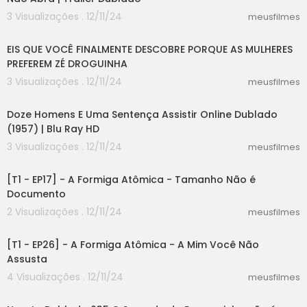
3 Visualizações . 12/11/24
meusfilmes
00:49
EIS QUE VOCÊ FINALMENTE DESCOBRE PORQUE AS MULHERES
PREFEREM ZÉ DROGUINHA
3 Visualizações . 12/11/24
meusfilmes
54:09
Doze Homens E Uma Sentença Assistir Online Dublado
(1957) | Blu Ray HD
3 Visualizações . 12/11/24
meusfilmes
06:29
[T1 - EP17] - A Formiga Atômica - Tamanho Não é
Documento
2 Visualizações . 12/11/24
meusfilmes
06:30
[T1 - EP26] - A Formiga Atômica - A Mim Você Não
Assusta
4 Visualizações . 12/11/24
meusfilmes
00:43