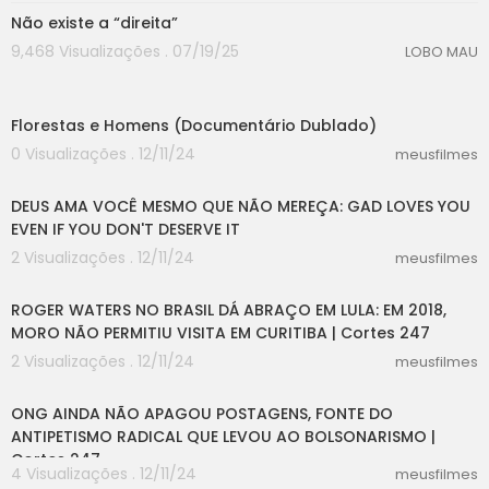
Não existe a “direita”
9,468 Visualizações . 07/19/25
LOBO MAU
07:18
Florestas e Homens (Documentário Dublado)
0 Visualizações . 12/11/24
meusfilmes
10:05
DEUS AMA VOCÊ MESMO QUE NÃO MEREÇA: GAD LOVES YOU
EVEN IF YOU DON'T DESERVE IT
2 Visualizações . 12/11/24
meusfilmes
03:19
ROGER WATERS NO BRASIL DÁ ABRAÇO EM LULA: EM 2018,
MORO NÃO PERMITIU VISITA EM CURITIBA | Cortes 247
2 Visualizações . 12/11/24
meusfilmes
05:22
ONG AINDA NÃO APAGOU POSTAGENS, FONTE DO
ANTIPETISMO RADICAL QUE LEVOU AO BOLSONARISMO |
Cortes 247
4 Visualizações . 12/11/24
meusfilmes