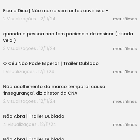
05:56
Fica a Dica | Não morra sem antes ouvir isso -
2 Visualizações . 12/11/24
meusfilmes
01:37
quando a pessoa nao tem paciencia de ensinar ( risada
veia )
3 Visualizações . 12/11/24
meusfilmes
01:20
O Céu Não Pode Esperar | Trailer Dublado
1 Visualizações . 12/11/24
meusfilmes
00:57
Não acolhimento do marco temporal causa
‘insegurança’, diz diretor da CNA
2 Visualizações . 12/11/24
meusfilmes
02:24
Não Abra | Trailer Dublado
4 Visualizações . 12/11/24
meusfilmes
02:24
Não Abra | Trailer Dublado