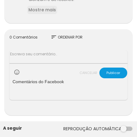
Mostre mais
sort
0 Comentários
ORDENAR POR
CANCELAR
Publicar
Comentários do Facebook
A seguir
REPRODUÇÃO AUTOMÁTICA
00:00