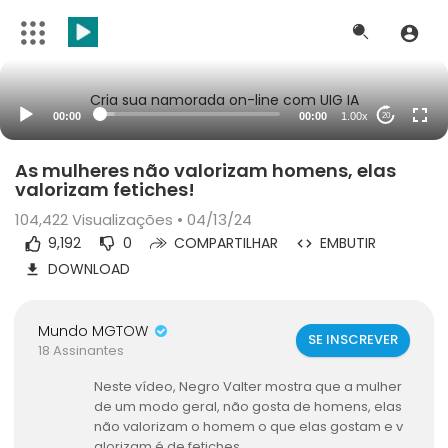
Cria sua namorada on-line com UIG IA
00:00
00:00
1.00x
20
As mulheres não valorizam homens, elas
valorizam fetiches!
104,422
Visualizações • 04/13/24
9,192
0
COMPARTILHAR
EMBUTIR
DOWNLOAD
Mundo MGTOW
SE INSCREVER
18 Assinantes
Neste vídeo, Negro Valter mostra que a mulher
de um modo geral, não gosta de homens, elas
não valorizam o homem o que elas gostam e v
alorizam é de fetiches.