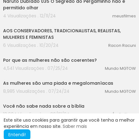
Naruto Dublado 035 O Segredo do Pergaminho não é
permitido olhar
4 Visualizações . 12/11/24
meusfilmes
00:00
AOS CONSERVADORES, TRADICIONALISTAS, REALISTAS,
MULHERES E FEMINISTAS
6 Visualizações . 10/20/24
Racon Racuni
00:00
Por que as mulheres não são coerentes?
4,541 Visualizações . 07/25/24
Mundo MGTOW
00:00
As mulheres são uma piada e megalomanìacas
8,985 Visualizações . 07/24/24
Mundo MGTOW
00:00
Você não sabe nada sobre a bíblia
10,004 Visualizações . 06/21/24
Áudio Livros
Este site usa cookies para garantir que você tenha a melhor
experiência em nosso site.
Saber mais
Entendi!