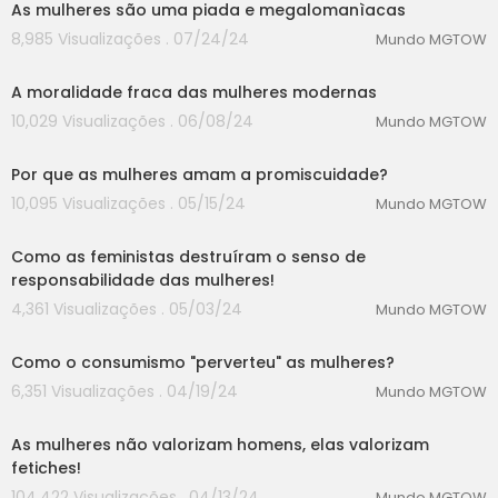
As mulheres são uma piada e megalomanìacas
8,985 Visualizações . 07/24/24
Mundo MGTOW
00:00
A moralidade fraca das mulheres modernas
10,029 Visualizações . 06/08/24
Mundo MGTOW
00:00
Por que as mulheres amam a promiscuidade?
10,095 Visualizações . 05/15/24
Mundo MGTOW
00:00
Como as feministas destruíram o senso de
responsabilidade das mulheres!
4,361 Visualizações . 05/03/24
Mundo MGTOW
00:00
Como o consumismo "perverteu" as mulheres?
6,351 Visualizações . 04/19/24
Mundo MGTOW
00:00
As mulheres não valorizam homens, elas valorizam
fetiches!
104,422 Visualizações . 04/13/24
Mundo MGTOW