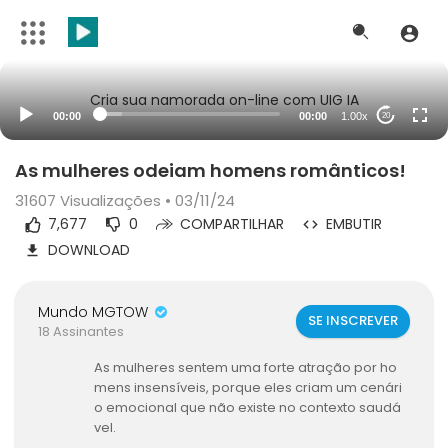
Cria sua namorada on-line com UIG IA
00:00
00:00
1.00x
20
As mulheres odeiam homens românticos!
31607
Visualizações • 03/11/24
7,677
0
COMPARTILHAR
EMBUTIR
DOWNLOAD
Mundo MGTOW
SE INSCREVER
18 Assinantes
As mulheres sentem uma forte atração por ho
mens insensíveis, porque eles criam um cenári
o emocional que não existe no contexto saudá
vel.