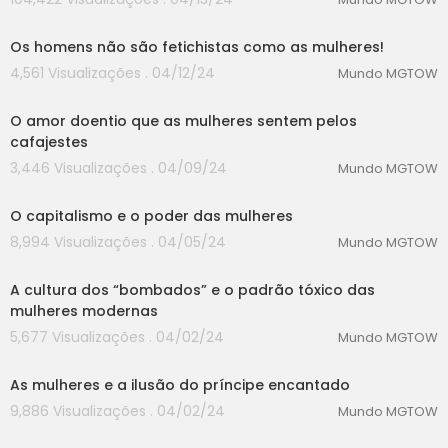
00:00
Os homens não são fetichistas como as mulheres!
4,561 Visualizações . 04/12/24
Mundo MGTOW
00:00
O amor doentio que as mulheres sentem pelos
cafajestes
3,446 Visualizações . 04/09/24
Mundo MGTOW
00:00
O capitalismo e o poder das mulheres
8,994 Visualizações . 04/05/24
Mundo MGTOW
00:00
A cultura dos “bombados” e o padrão tóxico das
mulheres modernas
5,677 Visualizações . 04/02/24
Mundo MGTOW
00:00
As mulheres e a ilusão do príncipe encantado
9,886 Visualizações . 04/02/24
Mundo MGTOW
00:00