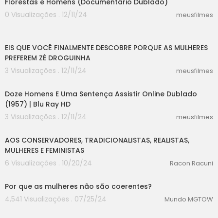
Florestas e Homens (Documentário Dublado)
0 Visualizações . 12/11/24
meusfilmes
00:49
EIS QUE VOCÊ FINALMENTE DESCOBRE PORQUE AS MULHERES
PREFEREM ZÉ DROGUINHA
3 Visualizações . 12/11/24
meusfilmes
54:09
Doze Homens E Uma Sentença Assistir Online Dublado
(1957) | Blu Ray HD
3 Visualizações . 12/11/24
meusfilmes
00:00
AOS CONSERVADORES, TRADICIONALISTAS, REALISTAS,
MULHERES E FEMINISTAS
6 Visualizações . 10/20/24
Racon Racuni
00:00
Por que as mulheres não são coerentes?
4,541 Visualizações . 07/25/24
Mundo MGTOW
00:00