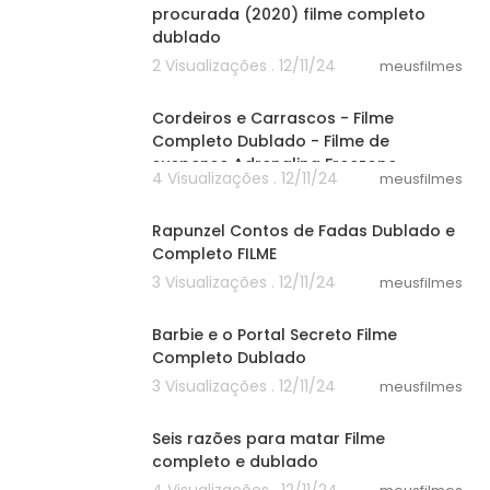
procurada (2020) filme completo
dublado
2 Visualizações . 12/11/24
meusfilmes
46:20
Cordeiros e Carrascos - Filme
Completo Dublado - Filme de
suspense Adrenalina Freezone
4 Visualizações . 12/11/24
meusfilmes
55:03
Rapunzel Contos de Fadas Dublado e
Completo FILME
3 Visualizações . 12/11/24
meusfilmes
21:40
Barbie e o Portal Secreto Filme
Completo Dublado
3 Visualizações . 12/11/24
meusfilmes
25:40
Seis razões para matar Filme
completo e dublado