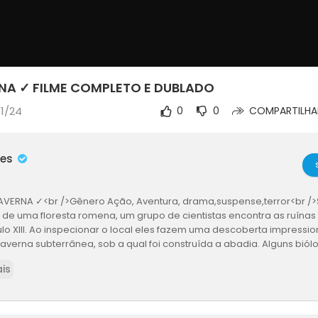
RNA ✓ FILME COMPLETO E DUBLADO
11/24
0
0
COMPARTILHA
mes
 CAVERNA ✓<br />Gênero Ação, Aventura, drama,suspense,terror<br />
or de uma floresta romena, um grupo de cientistas encontra as ruína
lo XIII. Ao inspecionar o local eles fazem uma descoberta impressio
averna subterrânea, sob a qual foi construída a abadia. Alguns biól
verna possa abrigar um ecosistema ainda desconhecido e, para ex
is
 de um grupo de exploradores americanos. Entre eles estão Jack (
o Tyler (Eddie Cibrian), que reúnem uma equipe com alguns dos me
 planeta. O grupo chega na Romênia com equipamentos de última g
anque que permite que o mergulhador fique submerso por 24 horas.