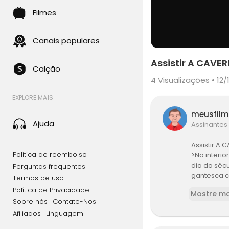
Filmes
Canais populares
Assistir A CAVE
Calção
4
Visualizações • 12/
EXPLORE MAIS
meusfil
Ajuda
Assinantes
Assistir A
Politica de reembolso
>No interi
dia do sécu
Perguntas frequentes
gantesca c
Termos de uso
m que a ca
Política de Privacidade
Mostre ma
em a ajuda
Sobre nós
Contate-Nos
e seu irmã
Afiliados
Linguagem
hadores do
uindo um t