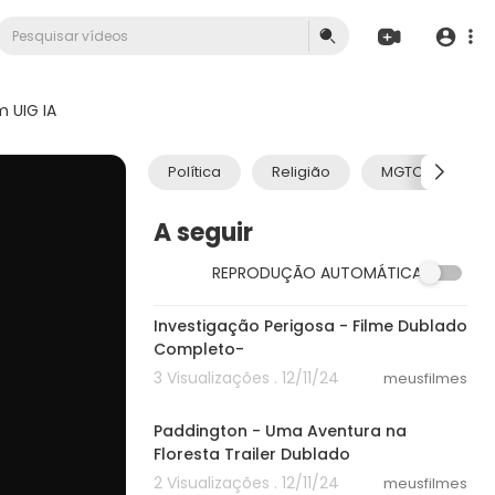
 UIG IA
Política
Religião
MGTOW
A seguir
REPRODUÇÃO AUTOMÁTICA
40:15
Investigação Perigosa - Filme Dublado
Completo-
3 Visualizações . 12/11/24
meusfilmes
02:29
Paddington - Uma Aventura na
Floresta Trailer Dublado
2 Visualizações . 12/11/24
meusfilmes