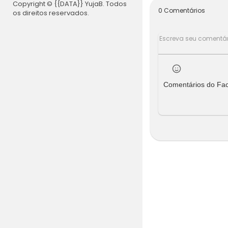
Copyright © {{DATA}} YujaB. Todos
vestigare
0 Comentários
os direitos reservados.
nova espéci
Comentários do Fa