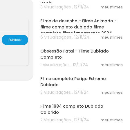
Booh!
s também uma
3 Visualizações . 12/11/24
meusfilmes
30:52
Filme de desenho - Filme Animado -
filme completo dublado filme
completo filme lançamento 2024
6 Visualizações . 12/11/24
meusfilmes
Publicar
50:23
Obsessão Fatal - Filme Dublado
Completo
1 Visualizações . 12/11/24
meusfilmes
25:15
Filme completo Perigo Extremo
Dublado
3 Visualizações . 12/11/24
meusfilmes
30:14
Filme 1984 completo Dublado
Colorido
2 Visualizações . 12/11/24
meusfilmes
37:12