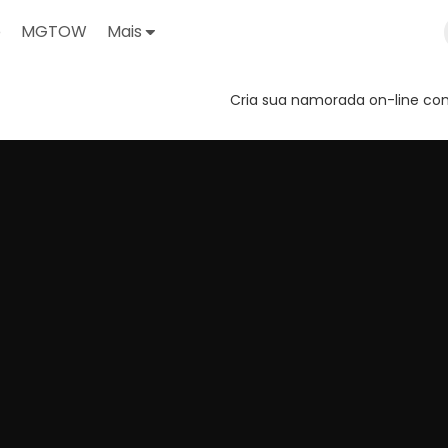
o
MGTOW
Mais
Cria sua namorada on-line com