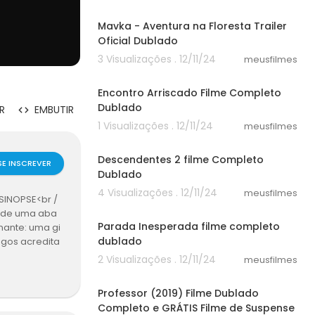
02:33
Mavka - Aventura na Floresta Trailer
Oficial Dublado
3 Visualizações . 12/11/24
meusfilmes
24:44
Encontro Arriscado Filme Completo
Dublado
R
EMBUTIR
1 Visualizações . 12/11/24
meusfilmes
30:14
Descendentes 2 filme Completo
SE INSCREVER
Dublado
4 Visualizações . 12/11/24
meusfilmes
SINOPSE<br /
58:30
s de uma aba
Parada Inesperada filme completo
nante: uma gi
dublado
ogos acredita
plorá-la, ped
2 Visualizações . 12/11/24
meusfilmes
Cole Hauser)
38:42
lhores mergul
Professor (2019) Filme Dublado
eração, incl
Completo e GRÁTIS Filme de Suspense
 Porém, ao in