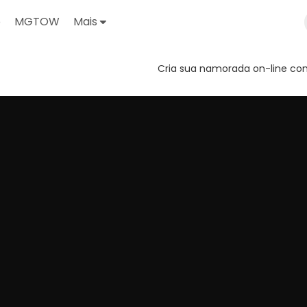
o
MGTOW
Mais
Cria sua namorada on-line com