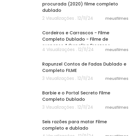
procurada (2020) filme completo
dublado
2 Visualizações . 12/11/24
meusfilmes
46:20
Cordeiros e Carrascos - Filme
Completo Dublado - Filme de
suspense Adrenalina Freezone
4 Visualizações . 12/11/24
meusfilmes
55:03
Rapunzel Contos de Fadas Dublado e
Completo FILME
3 Visualizações . 12/11/24
meusfilmes
21:40
Barbie e o Portal Secreto Filme
Completo Dublado
3 Visualizações . 12/11/24
meusfilmes
25:40
Seis razões para matar Filme
completo e dublado