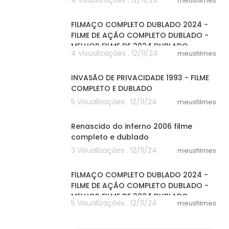
4 Visualizações . 12/11/24
meusfilmes
20:01
FILMAÇO COMPLETO DUBLADO 2024 -
FILME DE AÇÃO COMPLETO DUBLADO -
MELHOR FILME DE 2024 DUBLADO
4 Visualizações . 12/11/24
meusfilmes
47:33
INVASÃO DE PRIVACIDADE 1993 - FILME
COMPLETO E DUBLADO
5 Visualizações . 12/11/24
meusfilmes
25:04
Renascido do inferno 2006 filme
completo e dublado
3 Visualizações . 12/11/24
meusfilmes
20:01
FILMAÇO COMPLETO DUBLADO 2024 -
FILME DE AÇÃO COMPLETO DUBLADO -
MELHOR FILME DE 2024 DUBLADO
5 Visualizações . 12/11/24
meusfilmes