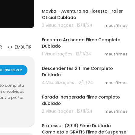
02:33
Mavka - Aventura na Floresta Trailer
Oficial Dublado
3 Visualizações . 12/11/24
meusfilmes
24:44
Encontro Arriscado Filme Completo
Dublado
R
EMBUTIR
1 Visualizações . 12/11/24
meusfilmes
30:14
Descendentes 2 filme Completo
SE INSCREVER
Dublado
4 Visualizações . 12/11/24
meusfilmes
ndo completa
58:30
m envolvidos
Parada Inesperada filme completo
 via pix:<br
dublado
2 Visualizações . 12/11/24
meusfilmes
38:42
Professor (2019) Filme Dublado
Completo e GRÁTIS Filme de Suspense