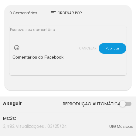
sort
0 Comentários
ORDENAR POR
CANCELAR
Publicar
Comentários do Facebook
A seguir
REPRODUÇÃO AUTOMÁTICA
00:00
MC3C
3,492 Visualizações . 03/25/24
UIG Músicas