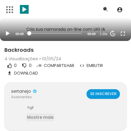
Cria sua namorada on-line com UIG IA
00:00
00:00
1.00x
20
Backroads
4
Visualizações • 10/05/24
0
0
COMPARTILHAR
EMBUTIR
DOWNLOAD
sertanejo
SE INSCREVER
Assinantes
hgf
Mostre mais