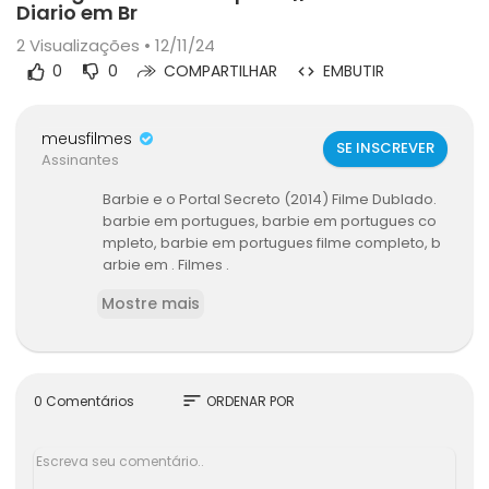
Diario em Br
2
Visualizações • 12/11/24
0
0
COMPARTILHAR
EMBUTIR
meusfilmes
SE INSCREVER
Assinantes
Barbie e o Portal Secreto (2014) Filme Dublado.
barbie em portugues, barbie em portugues co
mpleto, barbie em portugues filme completo, b
arbie em . Filmes .
<br>
Mostre mais
<br>Barbie A Sereia Das Pérolas Dublado Em Po
rtuguês Brasil Completo || Barbie Em Diario em B
rasil.
<br>
<br>Barbie A Sereia Das Pérolas Dublado Em Po
sort
0 Comentários
ORDENAR POR
rtuguês Brasil Completo Barbie em Portugues c
ompleto, novo 2014, Barbie em portugues Brasil
completo, Barbie .
<br>