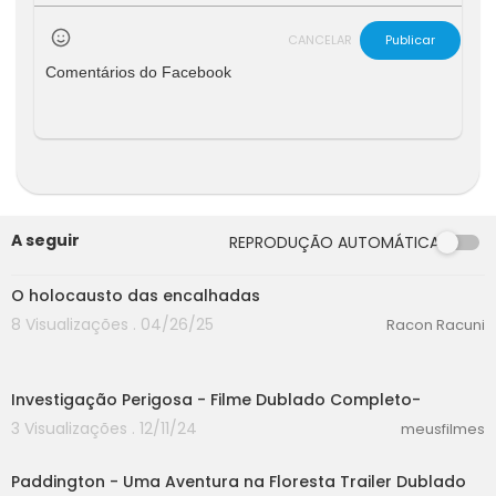
<br>Barbie A Sereia das Perolas Filme Complet
o Dublado HD,Barbie Moda e Magia - desenhos
CANCELAR
Publicar
animados em portugues completos Barbie par
Comentários do Facebook
ece ter tudo: grandes .
A seguir
REPRODUÇÃO AUTOMÁTICA
00:00
O holocausto das encalhadas
8 Visualizações . 04/26/25
Racon Racuni
40:15
Investigação Perigosa - Filme Dublado Completo-
3 Visualizações . 12/11/24
meusfilmes
02:29
Paddington - Uma Aventura na Floresta Trailer Dublado