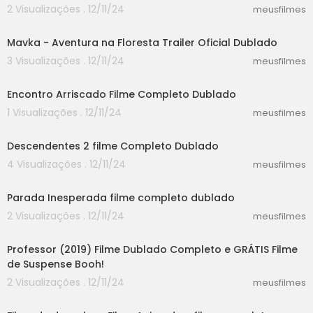
2 Visualizações . 12/11/24
meusfilmes
02:33
Mavka - Aventura na Floresta Trailer Oficial Dublado
3 Visualizações . 12/11/24
meusfilmes
24:44
Encontro Arriscado Filme Completo Dublado
1 Visualizações . 12/11/24
meusfilmes
30:14
Descendentes 2 filme Completo Dublado
4 Visualizações . 12/11/24
meusfilmes
58:30
Parada Inesperada filme completo dublado
2 Visualizações . 12/11/24
meusfilmes
38:42
Professor (2019) Filme Dublado Completo e GRÁTIS Filme
de Suspense Booh!
2 Visualizações . 12/11/24
meusfilmes
30:52