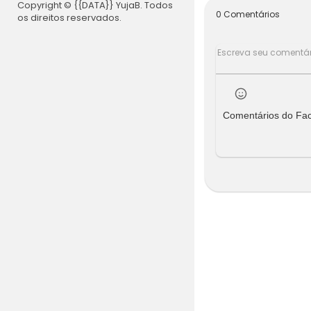
Copyright © {{DATA}} YujaB. Todos
<br>Barbie
0 Comentários
os direitos reservados.
blado Comp
Comentários do Fa