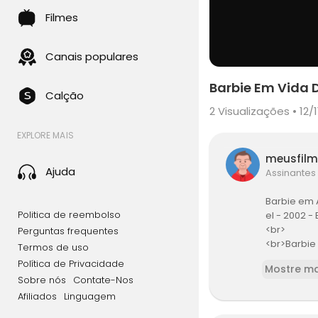
Filmes
Canais populares
Barbie Em Vida 
Calção
2
Visualizações • 12/1
EXPLORE MAIS
meusfil
Ajuda
Assinantes
Barbie em 
Politica de reembolso
el - 2002 -
<br>
Perguntas frequentes
<br>Barbie
Termos de uso
punzel - 20
Política de Privacidade
Mostre ma
<br>
Sobre nós
Contate-Nos
<br>Barbie
Afiliados
Linguagem
es completo
<br>