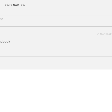
 em Vida de Sereia 2 Dublado Completo Português Barbie em Vida d
sort
ORDENAR POR
leto Português Barbie em Vida de Sereia 2 Dublado .
CANCELAR
cebook