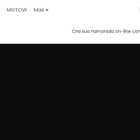
o
MGTOW
Mais
Cria sua namorada on-line com