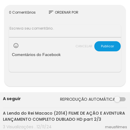
sort
0 Comentários
ORDENAR POR
CANCELAR
Publicar
Comentários do Facebook
A seguir
REPRODUÇÃO AUTOMÁTICA
55:32
A Lenda do Rei Macaco (2014) FILME DE AÇÃO E AVENTURA
LANÇAMENTO COMPLETO DUBLADO HD part 2/3
3 Visualizações . 12/11/24
meusfilmes