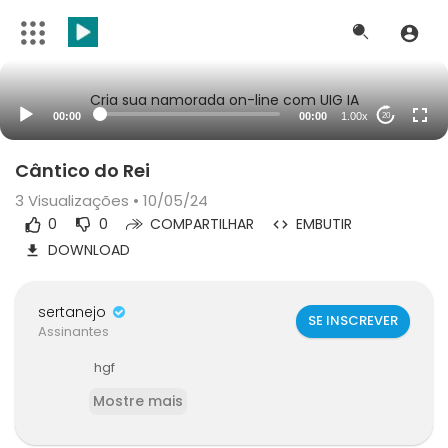
Cria sua namorada on-line com UIG IA
00:00
00:00
1.00x
20
Cântico do Rei
3
Visualizações • 10/05/24
0
0
COMPARTILHAR
EMBUTIR
DOWNLOAD
sertanejo
SE INSCREVER
Assinantes
hgf
Mostre mais