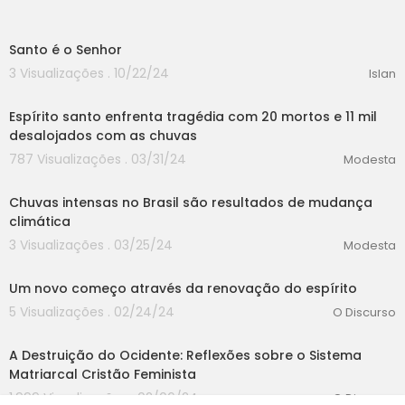
00:00
Santo é o Senhor
3 Visualizações . 10/22/24
Islan
00:00
Espírito santo enfrenta tragédia com 20 mortos e 11 mil
desalojados com as chuvas
787 Visualizações . 03/31/24
Modesta
00:00
Chuvas intensas no Brasil são resultados de mudança
climática
3 Visualizações . 03/25/24
Modesta
00:00
Um novo começo através da renovação do espírito
5 Visualizações . 02/24/24
O Discurso
00:00
A Destruição do Ocidente: Reflexões sobre o Sistema
Matriarcal Cristão Feminista
1,999 Visualizações . 02/06/24
O Discurso