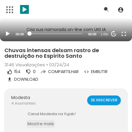
Cria sua namorada on-line com UIG IA
00:00
00:00
1.00x
20
Chuvas intensas deixam rastro de
destruição no Espírito Santo
3146
Visualizações • 03/24/24
154
0
COMPARTILHAR
EMBUTIR
DOWNLOAD
Modesta
SE INSCREVER
4 Assinantes
Canal Modesta na Yujab!
Mostre mais