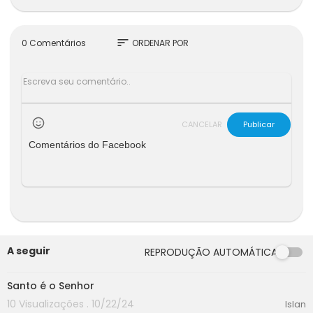
sort
0 Comentários
ORDENAR POR
CANCELAR
Publicar
Comentários do Facebook
A seguir
REPRODUÇÃO AUTOMÁTICA
00:00
Santo é o Senhor
10 Visualizações . 10/22/24
Islan