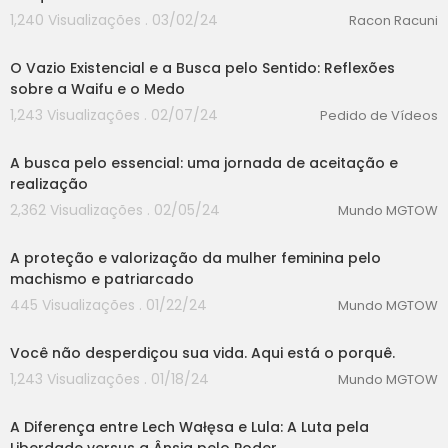
1,240 Visualizações . 03/02/24
Racon Racuni
00:00
O Vazio Existencial e a Busca pelo Sentido: Reflexões
sobre a Waifu e o Medo
1,243 Visualizações . 02/07/24
Pedido de Vídeos
00:00
A busca pelo essencial: uma jornada de aceitação e
realização
2,362 Visualizações . 02/05/24
Mundo MGTOW
00:00
A proteção e valorização da mulher feminina pelo
machismo e patriarcado
445 Visualizações . 01/22/24
Mundo MGTOW
00:00
Você não desperdiçou sua vida. Aqui está o porquê.
1,243 Visualizações . 01/18/24
Mundo MGTOW
00:00
A Diferença entre Lech Wałęsa e Lula: A Luta pela