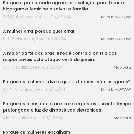
Porque o patriarcado agrário é a solução para frear a
hipergamia feminina e salvar a família.
136,804 Visualizações . 05/06/24
Mundo MGTOW
00:00
A mulher erra, porque quer errar
9,022 Visualizações . 03/29/24
Mundo MGTOW
00:00
A maior parte dos brasileiros é contra a anistia aos
responsáveis pelo ataque em 8 de janeiro
345 Visualizações . 03/29/24
Modesta
00:00
Porque as mulheres dizem que os homens são inseguros?
2,373 Visualizações . 03/25/24
Mundo MGTOW
00:00
Porque os olhos doem ao serem expostos durante tempo
prolongado a luz de dispositivos eletrônicos?
455 Visualizações . 03/20/24
Modesta
00:00
Porque as mulheres encalham