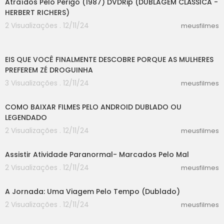
Atraídos Pelo Perigo (1987) DVDRip (DUBLAGEM CLÁSSICA -
HERBERT RICHERS)
2 Visualizações . 12/11/24
meusfilmes
00:49
EIS QUE VOCÊ FINALMENTE DESCOBRE PORQUE AS MULHERES
PREFEREM ZÉ DROGUINHA
3 Visualizações . 12/11/24
meusfilmes
09:09
COMO BAIXAR FILMES PELO ANDROID DUBLADO OU
LEGENDADO
2 Visualizações . 12/11/24
meusfilmes
41:05
Assistir Atividade Paranormal- Marcados Pelo Mal
2 Visualizações . 12/11/24
meusfilmes
39:24
A Jornada: Uma Viagem Pelo Tempo (Dublado)
2 Visualizações . 12/11/24
meusfilmes
00:00