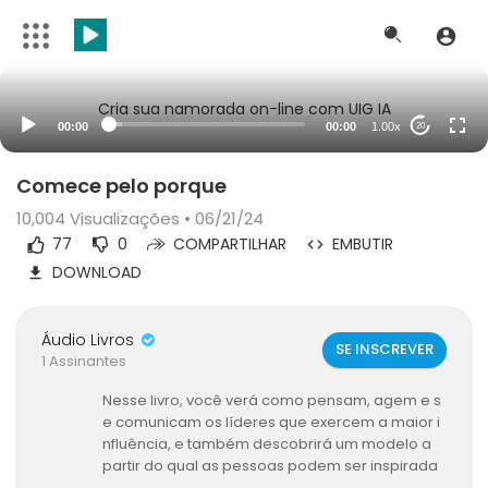
Cria sua namorada on-line com UIG IA
00:00
00:00
1.00x
20
Comece pelo porque
10,004
Visualizações • 06/21/24
77
0
COMPARTILHAR
EMBUTIR
DOWNLOAD
Áudio Livros
SE INSCREVER
1 Assinantes
Nesse livro, você verá como pensam, agem e s
e comunicam os líderes que exercem a maior i
nfluência, e também descobrirá um modelo a
partir do qual as pessoas podem ser inspirada
s, movimentos podem ser criados e organizaç