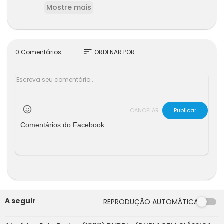
Mostre mais
ões, construídas.
sort
0 Comentários
ORDENAR POR
CANCELAR
Publicar
Comentários do Facebook
A seguir
REPRODUÇÃO AUTOMÁTICA
41:41