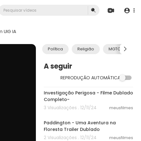
 UIG IA
Política
Religião
MGTOW
A seguir
REPRODUÇÃO AUTOMÁTICA
40:15
Investigação Perigosa - Filme Dublado
Completo-
3 Visualizações . 12/11/24
meusfilmes
02:29
Paddington - Uma Aventura na
Floresta Trailer Dublado
2 Visualizações . 12/11/24
meusfilmes