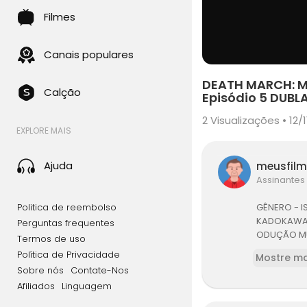
Filmes
Canais populares
DEATH MARCH: Ma
Calção
Episódio 5 DUBL
2
Visualizações • 12/1
EXPLORE MAIS
Ajuda
meusfil
Assinantes
Politica de reembolso
GÊNERO - IS
KADOKAWA B
Perguntas frequentes
ODUÇÃO MUS
Termos de uso
Política de Privacidade
Mostre ma
Sobre nós
Contate-Nos
Afiliados
Linguagem