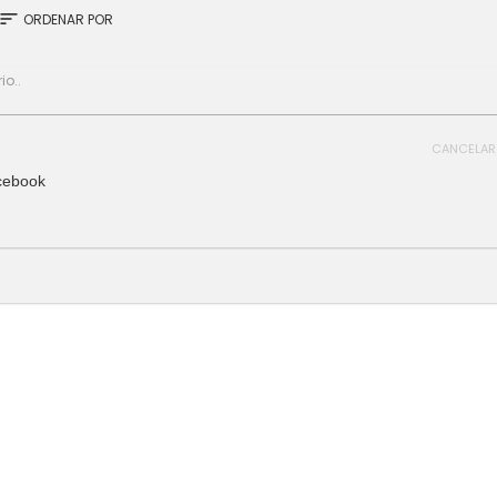
sort
ORDENAR POR
CANCELAR
cebook