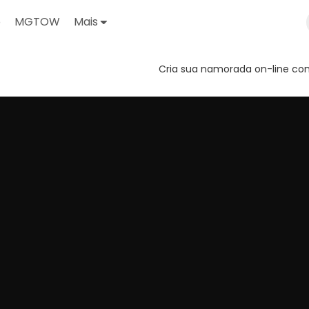
o
MGTOW
Mais
Cria sua namorada on-line com