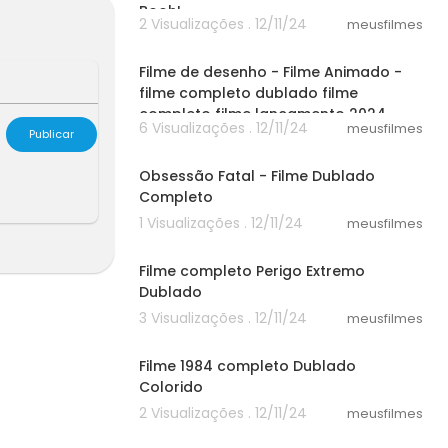
Booh!
2 Visualizações . 12/11/24
meusfilmes
30:52
Filme de desenho - Filme Animado -
filme completo dublado filme
completo filme lançamento 2024
6 Visualizações . 12/11/24
meusfilmes
Publicar
50:23
Obsessão Fatal - Filme Dublado
Completo
1 Visualizações . 12/11/24
meusfilmes
25:15
Filme completo Perigo Extremo
Dublado
3 Visualizações . 12/11/24
meusfilmes
30:14
Filme 1984 completo Dublado
Colorido
2 Visualizações . 12/11/24
meusfilmes
37:12