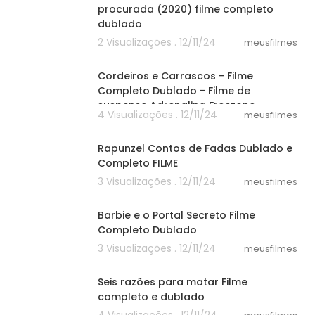
procurada (2020) filme completo
dublado
2 Visualizações . 12/11/24
meusfilmes
46:20
Cordeiros e Carrascos - Filme
Completo Dublado - Filme de
suspense Adrenalina Freezone
4 Visualizações . 12/11/24
meusfilmes
55:03
Rapunzel Contos de Fadas Dublado e
Completo FILME
3 Visualizações . 12/11/24
meusfilmes
21:40
Barbie e o Portal Secreto Filme
Completo Dublado
3 Visualizações . 12/11/24
meusfilmes
25:40
Seis razões para matar Filme
completo e dublado