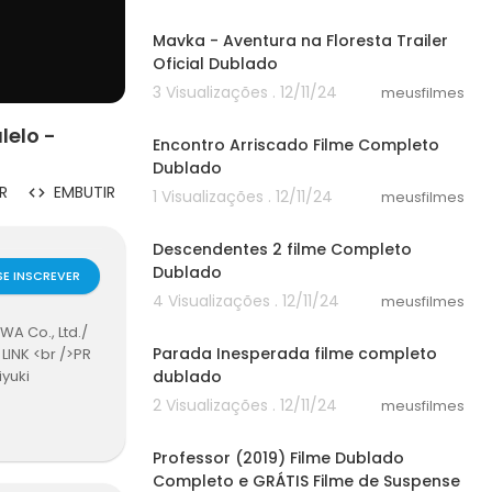
02:33
Mavka - Aventura na Floresta Trailer
Oficial Dublado
3 Visualizações . 12/11/24
meusfilmes
24:44
lelo -
Encontro Arriscado Filme Completo
Dublado
R
EMBUTIR
1 Visualizações . 12/11/24
meusfilmes
30:14
Descendentes 2 filme Completo
Dublado
SE INSCREVER
4 Visualizações . 12/11/24
meusfilmes
58:30
A Co., Ltd./
Parada Inesperada filme completo
INK <br />PR
dublado
yuki
2 Visualizações . 12/11/24
meusfilmes
38:42
Professor (2019) Filme Dublado
Completo e GRÁTIS Filme de Suspense