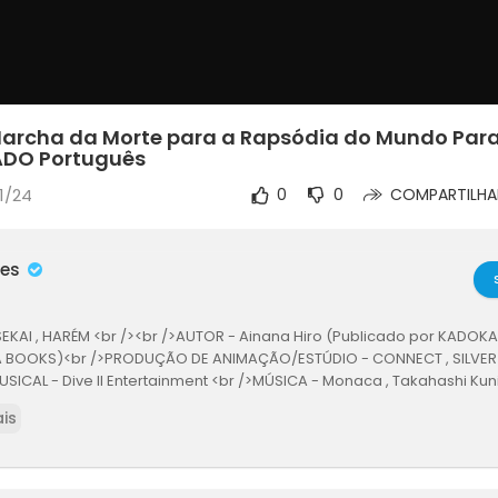
rcha da Morte para a Rapsódia do Mundo Para
ADO Português
1/24
0
0
COMPARTILHA
mes
EKAI , HARÉM <br /><br />AUTOR - Ainana Hiro (Publicado por KADOKAW
OOKS)<br />PRODUÇÃO DE ANIMAÇÃO/ESTÚDIO - CONNECT , SILVER L
ICAL - Dive II Entertainment <br />MÚSICA - Monaca , Takahashi Kuni
is