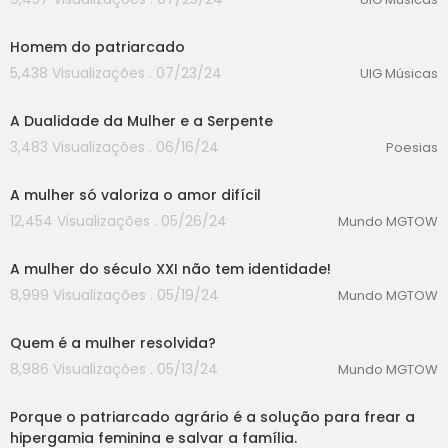
00:00
Homem do patriarcado
5,438 Visualizações . 07/23/24
UIG Músicas
00:00
A Dualidade da Mulher e a Serpente
3,483 Visualizações . 06/16/24
Poesias
00:00
A mulher só valoriza o amor difícil
12,454 Visualizações . 05/26/24
Mundo MGTOW
00:00
A mulher do século XXI não tem identidade!
8,999 Visualizações . 05/19/24
Mundo MGTOW
00:00
Quem é a mulher resolvida?
8,986 Visualizações . 05/13/24
Mundo MGTOW
00:00
Porque o patriarcado agrário é a solução para frear a
hipergamia feminina e salvar a família.