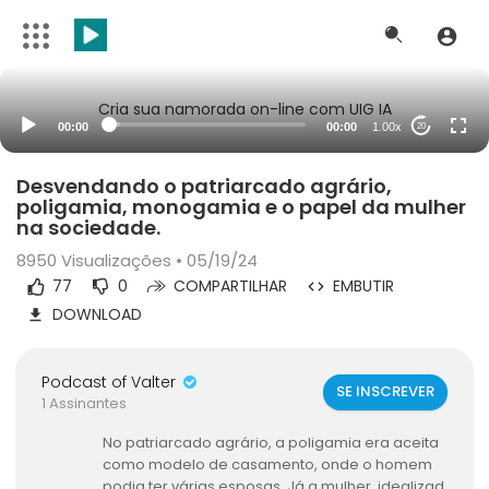
Cria sua namorada on-line com UIG IA
00:00
00:00
1.00x
20
Desvendando o patriarcado agrário,
poligamia, monogamia e o papel da mulher
na sociedade.
8950
Visualizações • 05/19/24
77
0
COMPARTILHAR
EMBUTIR
DOWNLOAD
Podcast of Valter
SE INSCREVER
1 Assinantes
No patriarcado agrário, a poligamia era aceita
como modelo de casamento, onde o homem
podia ter várias esposas. Já a mulher, idealizad