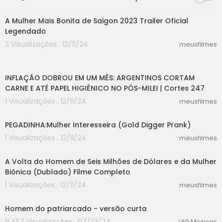
02:33
A Mulher Mais Bonita de Saigon 2023 Trailer Oficial
Legendado
2 Visualizações . 12/11/24
meusfilmes
05:02
INFLAÇÃO DOBROU EM UM MÊS: ARGENTINOS CORTAM
CARNE E ATÉ PAPEL HIGIÊNICO NO PÓS-MILEI | Cortes 247
1 Visualizações . 12/11/24
meusfilmes
03:56
PEGADINHA:Mulher Interesseira (Gold Digger Prank)
1 Visualizações . 12/11/24
meusfilmes
29:38
A Volta do Homem de Seis Milhões de Dólares e da Mulher
Biônica (Dublado) Filme Completo
1 Visualizações . 12/11/24
meusfilmes
00:00
Homem do patriarcado - versão curta
9,457 Visualizações . 07/23/24
UIG Músicas