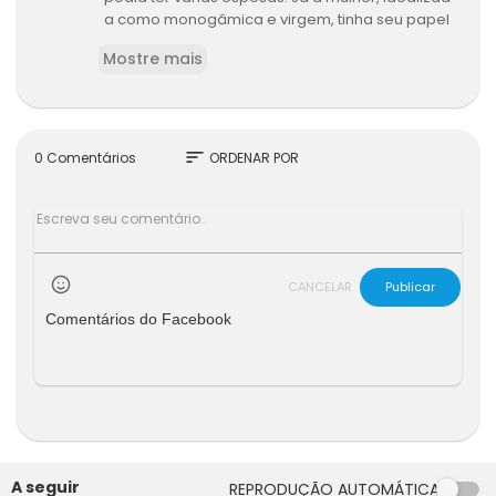
a como monogâmica e virgem, tinha seu papel
na sociedade limitado. A discussão sobre esse
Mostre mais
s modelos revela questões de poder, hierarqui
a e relações de gênero ao longo da história. V
amos explorar mais profundamente esses con
ceitos.
sort
0 Comentários
ORDENAR POR
CANCELAR
Publicar
Comentários do Facebook
A seguir
REPRODUÇÃO AUTOMÁTICA