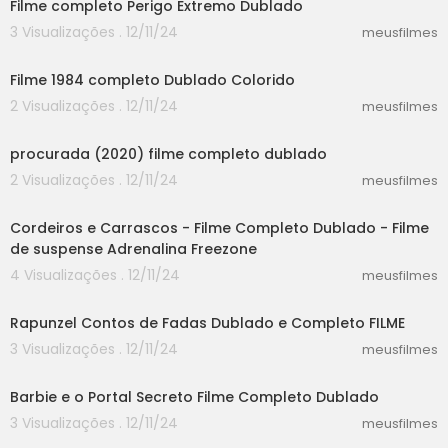
Filme completo Perigo Extremo Dublado
ube.com/watch?v=6DWLPU0y4Ig<br />iStock.co
3 Visualizações . 12/11/24
meusfilmes
m/kickstand
30:14
Filme 1984 completo Dublado Colorido
2 Visualizações . 12/11/24
meusfilmes
37:12
procurada (2020) filme completo dublado
2 Visualizações . 12/11/24
meusfilmes
46:20
Cordeiros e Carrascos - Filme Completo Dublado - Filme
de suspense Adrenalina Freezone
4 Visualizações . 12/11/24
meusfilmes
55:03
Rapunzel Contos de Fadas Dublado e Completo FILME
3 Visualizações . 12/11/24
meusfilmes
21:40
Barbie e o Portal Secreto Filme Completo Dublado
3 Visualizações . 12/11/24
meusfilmes
25:40