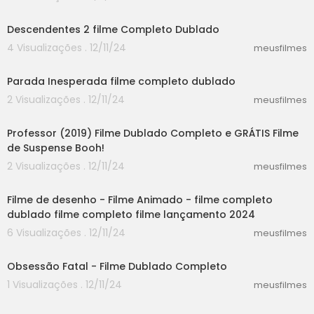
este vídeo foi produzido pela Igreja de Deus To
30:14
do-Poderoso como uma obra sem fins lucrativ
Descendentes 2 filme Completo Dublado
os. Os atores que aparecem nesta produção a
4 Visualizações . 12/11/24
tuaram sem recebimento de cachê e não tiver
meusfilmes
58:30
am qualquer remuneração pelo seu trabalho. E
ste vídeo não pode ser distribuído com fins lucr
Parada Inesperada filme completo dublado
ativos a quaisquer terceiros. Esperamos que to
2 Visualizações . 12/11/24
meusfilmes
dos o compartilhem e distribuam publicament
38:42
e. Quando for distribuí-lo, por favor, mencione
a fonte. Nenhuma organização, grupo social ou
Professor (2019) Filme Dublado Completo e GRÁTIS Filme
pessoa física pode modificar ou distorcer o co
de Suspense Booh!
nteúdo deste vídeo sem o consentimento prévi
2 Visualizações . 12/11/24
meusfilmes
o da Igreja de Deus Todo-Poderoso.<br /><br /
30:52
>O conteúdo deste vídeo foi traduzido inteiram
Filme de desenho - Filme Animado - filme completo
ente por tradutores profissionais. No entanto, d
dublado filme completo filme lançamento 2024
evido a diferenças linguísticas etc., um pequen
o número de imprecisões é inevitável. Se você
6 Visualizações . 12/11/24
meusfilmes
descobrir alguma dessas imprecisões, por fav
50:23
or, consulte a versão original em chinês. Sinta-s
Obsessão Fatal - Filme Dublado Completo
e também à vontade de entrar em contato e n
1 Visualizações . 12/11/24
meusfilmes
os informa.<br /><br />Alguns dos conteúdos d
25:15
este vídeo foram extraídos da internet: <br />No
rmality by Stefan Minning<br />https://www.yout