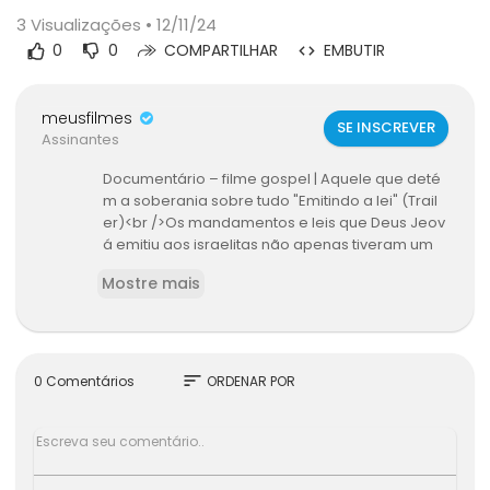
3
Visualizações • 12/11/24
0
0
COMPARTILHAR
EMBUTIR
meusfilmes
SE INSCREVER
Assinantes
Documentário – filme gospel | Aquele que deté
m a soberania sobre tudo "Emitindo a lei" (Trail
er)<br />Os mandamentos e leis que Deus Jeov
á emitiu aos israelitas não apenas tiveram um
profundo impacto sobre a lei humana, mas tam
Mostre mais
bém exerceram um papel crucial no estabeleci
mento e na formação da civilização moral e da
s instituições democráticas nas sociedades hu
manas. O documentário musical cristão – Aque
le que detém a soberania sobre tudo – aprese
sort
0 Comentários
ORDENAR POR
ntará a verdade histórica em breve! <br /><br /
>Relâmpago do Oriente, Igreja de Deus Todo-P
oderoso foi criada por causa da aparição e da
obra de Deus Todo-Poderoso, a segunda vind
a do Senhor Jesus, Cristo dos últimos dias. Ela é