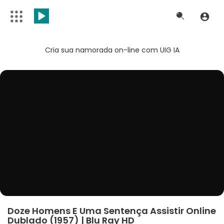
Cria sua namorada on-line com UIG IA
Doze Homens E Uma Sentença Assistir Online
Dublado (1957) | Blu Ray HD