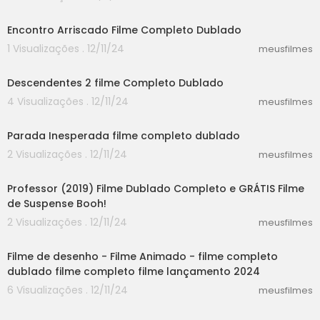
ma sentença completo dublado <br />filme doz
24:44
e homens e uma sentença assistir online <br />
Encontro Arriscado Filme Completo Dublado
doze homens e uma sentença filme download
1 Visualizações . 12/11/24
<br />doze homens e uma sentença filme onlin
meusfilmes
30:14
e <br />doze homens e uma sentença refilmag
em <br />doze homens e uma sentença baixar
Descendentes 2 filme Completo Dublado
<br />doze homens e uma sentença assistir <br
4 Visualizações . 12/11/24
meusfilmes
/>doze homens e uma sentença ingresso <br /
58:30
>doze homens e uma sentença download lege
ndado <br />doze homens e uma sentença tea
Parada Inesperada filme completo dublado
tro jaragua <br />doze homens e uma sentenç
2 Visualizações . 12/11/24
meusfilmes
a aliança francesa <br />filme doze homens e u
38:42
ma sentença dublado download <br />filme do
Professor (2019) Filme Dublado Completo e GRÁTIS Filme
ze homens e uma sentença dublado completo
de Suspense Booh!
<br />doze homens e uma sentença filme com
pleto legendado <br />assistir o filme doze hom
2 Visualizações . 12/11/24
meusfilmes
30:52
ens e uma sentença gratis <br />assistir o filme
doze homens e uma sentença <br />doze hom
Filme de desenho - Filme Animado - filme completo
ens e uma sentença online dublado 1957 <br />
dublado filme completo filme lançamento 2024
baixar filme doze homens e uma sentença 1957
6 Visualizações . 12/11/24
meusfilmes
dublado <br />doze homens e uma sentença te
50:23
atro sp <br />doze homens e uma sentença du
blado online <br />doze homens e uma senten