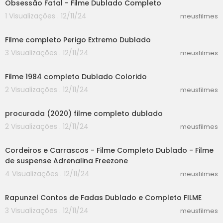
Obsessão Fatal - Filme Dublado Completo
ça livro <br />assistir filme online gratis doze ho
1 Visualizações . 12/11/24
meusfilmes
mens e uma sentença <br />sintese do filme do
25:15
ze homens e uma sentença <br />doze homen
Filme completo Perigo Extremo Dublado
s e uma sentença online 1997 <br />doze home
ns e uma sentença online dublado <br />assistir
3 Visualizações . 12/11/24
meusfilmes
doze homens e uma sentença online gratis <br
30:14
/>assistir filme doze homens e uma sentença o
Filme 1984 completo Dublado Colorido
nline <br />doze homens e uma sentença 1997
2 Visualizações . 12/11/24
dublado download <br />baixar o filme doze ho
meusfilmes
37:12
mens e uma sentença <br />peça doze homen
s e uma sentença ingresso <br />doze homens
procurada (2020) filme completo dublado
e uma sentença 1957 assistir online <br />doze h
2 Visualizações . 12/11/24
meusfilmes
omens e uma sentença peça teatral <br />peç
46:20
a de teatro doze homens e uma sentença <br /
>doze homens e uma sentença dublado assisti
Cordeiros e Carrascos - Filme Completo Dublado - Filme
r online <br />doze homens e uma sentença no
de suspense Adrenalina Freezone
va versão <br />doze homens e um sentença <
4 Visualizações . 12/11/24
meusfilmes
br />doze homens e uma sentença dublado e
55:03
m portugues <br />baixar o f
Rapunzel Contos de Fadas Dublado e Completo FILME
3 Visualizações . 12/11/24
meusfilmes
21:40