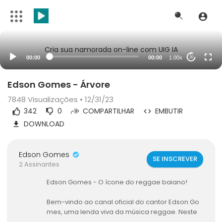
Cria sua namorada on-line com UIG IA
00:00
00:00
1.00x
20
Edson Gomes - Árvore
7848
Visualizações • 12/31/23
342
0
COMPARTILHAR
EMBUTIR
DOWNLOAD
Edson Gomes
SE INSCREVER
2 Assinantes
Edson Gomes - O ícone do reggae baiano!
Bem-vindo ao canal oficial do cantor Edson Go
mes, uma lenda viva da música reggae. Neste
espaço, você encontrará uma coleção incrível