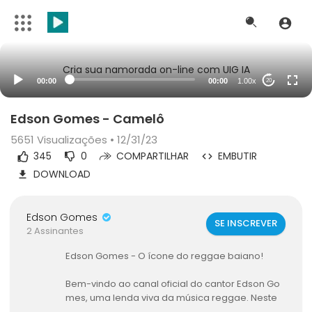
Cria sua namorada on-line com UIG IA
00:00
00:00
1.00x
20
Edson Gomes - Camelô
5651
Visualizações • 12/31/23
345
0
COMPARTILHAR
EMBUTIR
DOWNLOAD
Edson Gomes
SE INSCREVER
2 Assinantes
Edson Gomes - O ícone do reggae baiano!
Bem-vindo ao canal oficial do cantor Edson Go
mes, uma lenda viva da música reggae. Neste
espaço, você encontrará uma coleção incrível