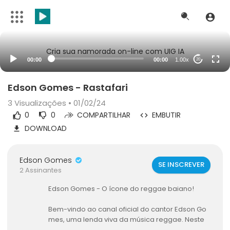
Cria sua namorada on-line com UIG IA
00:00
00:00
1.00x
20
Edson Gomes - Rastafari
3
Visualizações • 01/02/24
0
0
COMPARTILHAR
EMBUTIR
DOWNLOAD
Edson Gomes
SE INSCREVER
2 Assinantes
Edson Gomes - O ícone do reggae baiano!
Bem-vindo ao canal oficial do cantor Edson Go
mes, uma lenda viva da música reggae. Neste
espaço, você encontrará uma coleção incrível