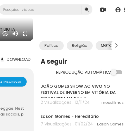
 UIG IA
20
Política
Religião
MGTOW
DOWNLOAD
A seguir
REPRODUÇÃO AUTOMÁTICA
04:24
SE INSCREVER
JOÃO GOMES SHOW AO VIVO NO
FESTIVAL DE INVERNO EM VITÓRIA DA
CONQUISTA NA BAHIA
2 Visualizações . 12/11/24
meusfilmes
00:00
reggae. Nest
s sociais, p
Edson Gomes - Hereditário
7 Visualizações . 01/02/24
Edson Gomes
00:00