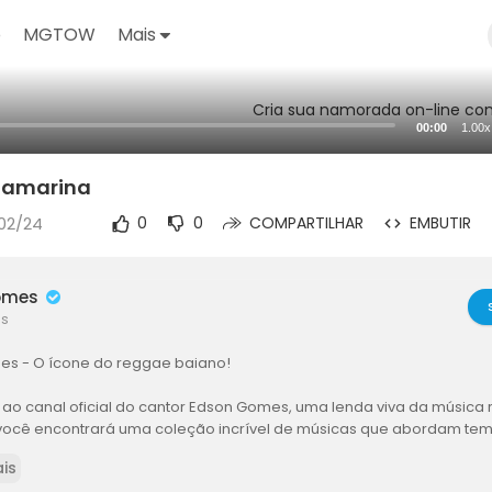
o
MGTOW
Mais
Cria sua namorada on-line com
00:00
1.00x
Samarina
/02/24
0
0
COMPARTILHAR
EMBUTIR
omes
es
s - O ícone do reggae baiano!
ao canal oficial do cantor Edson Gomes, uma lenda viva da música 
você encontrará uma coleção incrível de músicas que abordam tema
reflexões sobre a vida.
is