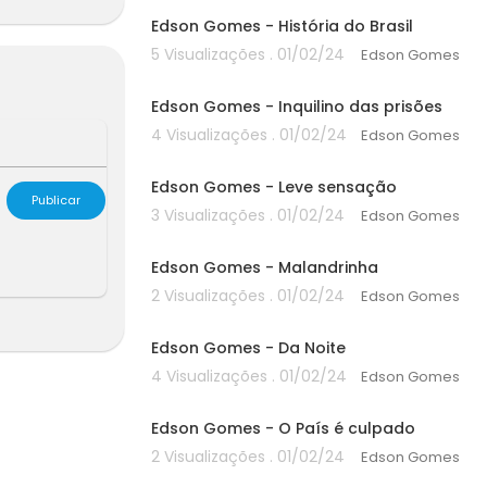
ue trazem um
ura de ritmo
Edson Gomes - História do Brasil
ontagiam a to
5 Visualizações . 01/02/24
Edson Gomes
00:00
Edson Gomes - Inquilino das prisões
ou seu espaç
Suas composiç
4 Visualizações . 01/02/24
Edson Gomes
00:00
 paz e iguald
Edson Gomes - Leve sensação
Publicar
3 Visualizações . 01/02/24
Edson Gomes
a energia úni
00:00
 "Malandrinh
Edson Gomes - Malandrinha
2 Visualizações . 01/02/24
Edson Gomes
positivas e
00:00
em suas rede
Edson Gomes - Da Noite
es desse gra
4 Visualizações . 01/02/24
Edson Gomes
00:00
ical!
Edson Gomes - O País é culpado
2 Visualizações . 01/02/24
Edson Gomes
00:00