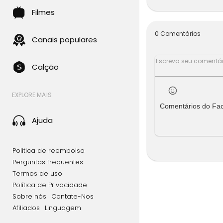
Edson Gome
a mensagem
Filmes
s contagia
dos.
0 Comentários
Canais populares
Com uma ca
o na músic
Calção
ões versam 
ade.
EXPLORE MAIS
Esteja pre
Comentários do Fa
ca. Aqui v
Ajuda
a", "Árvore
Acompanhe 
Politica de reembolso
ecológicas
s sociais 
Perguntas frequentes
nde astro 
Termos de uso
Política de Privacidade
Edson Gome
Sobre nós
Contate-Nos
Afiliados
Linguagem