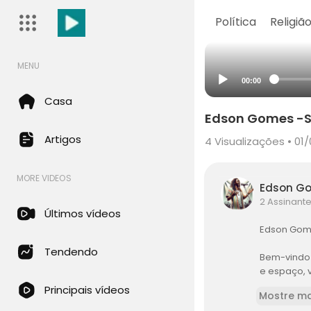
Política
Religiã
MENU
00:00
Casa
Edson Gomes -
Artigos
4
Visualizações • 01
MORE VIDEOS
Edson G
2 Assinant
Últimos vídeos
Edson Gome
Tendendo
Bem-vindo 
e espaço, 
olíticos e 
Principais vídeos
Mostre ma