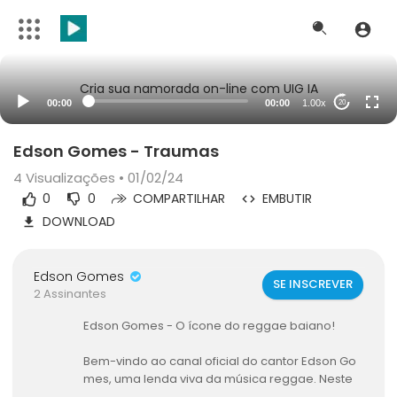
Cria sua namorada on-line com UIG IA
00:00
00:00
1.00x
20
Edson Gomes - Traumas
4
Visualizações • 01/02/24
0
0
COMPARTILHAR
EMBUTIR
DOWNLOAD
Edson Gomes
SE INSCREVER
2 Assinantes
Edson Gomes - O ícone do reggae baiano!
Bem-vindo ao canal oficial do cantor Edson Go
mes, uma lenda viva da música reggae. Neste
espaço, você encontrará uma coleção incrível