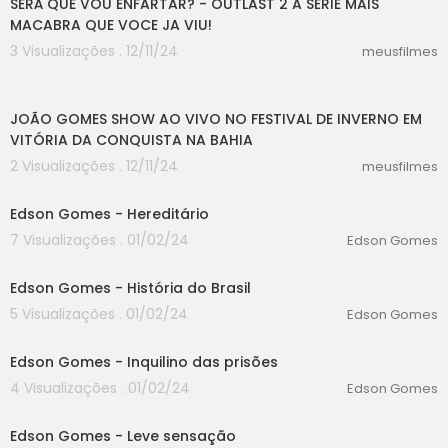
SERÁ QUE VOU ENFARTAR? - OUTLAST 2 A SÉRIE MAIS
eiro.
MACABRA QUE VOCE JA VIU!
3 Visualizações . 12/11/24
Acompanhe o canal e embarque nessa jornad
meusfilmes
a musical repleta de mensagens positivas e ec
04:24
ológicas. Seja parte do movimento, compartilh
e, curta e siga Edson Gomes em suas redes so
JOÃO GOMES SHOW AO VIVO NO FESTIVAL DE INVERNO EM
ciais para se manter atualizado sobre os próxi
VITÓRIA DA CONQUISTA NA BAHIA
mos lançamentos e novidades desse grande a
2 Visualizações . 12/11/24
meusfilmes
stro do reggae.
00:00
Edson Gomes - Sinta a vibração positiva, venha
Edson Gomes - Hereditário
com a gente nessa viagem musical!
7 Visualizações . 01/02/24
Edson Gomes
00:00
Edson Gomes - História do Brasil
5 Visualizações . 01/02/24
Edson Gomes
00:00
Edson Gomes - Inquilino das prisões
4 Visualizações . 01/02/24
Edson Gomes
00:00
Edson Gomes - Leve sensação