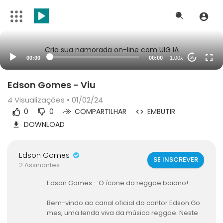
Cria sua namorada on-line com UIG IA
00:00
00:00
1.00x
20
Edson Gomes - Viu
4
Visualizações • 01/02/24
0
0
COMPARTILHAR
EMBUTIR
DOWNLOAD
Edson Gomes
SE INSCREVER
2 Assinantes
Edson Gomes - O ícone do reggae baiano!
Bem-vindo ao canal oficial do cantor Edson Go
mes, uma lenda viva da música reggae. Neste
espaço, você encontrará uma coleção incrível